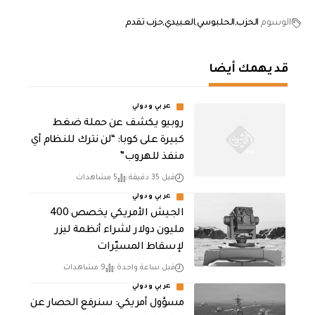
الوسوم
الحزب
الحلبوسي
العبيدي
حزب تقدم
قد يهمك أيضا
عربي ودولي
روبيو يكشف عن حملة ضغط
كبيرة على كوبا: “لن نترك للنظام أي
منفذ للهروب”
قبل 35 دقيقة
5 مشاهدات
عربي ودولي
الجيش الأمريكي يخصص 400
مليون دولار لشراء أنظمة ليزر
لإسقاط المسيّرات
قبل ساعة واحدة
9 مشاهدات
عربي ودولي
مسؤول أمريكي: سنرفع الحصار عن