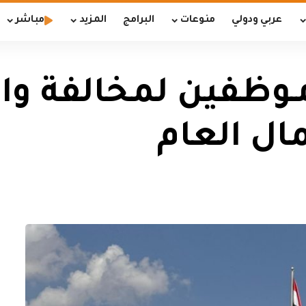
عربي ودولي
منوعات
البرامج
المزيد
مباشر
نزاهة تضبط 8 مـوظفين لمخ
ال العام