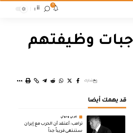
9
أأ
الفة واجبات وظيفتهم
شارك
قد يهمك أيضا
عربي ودولي
‏ترامب: أعتقد أن الحرب مع إيران
ستنتهي قريباً جداً