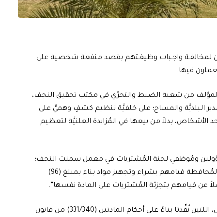
هـة، اليوم الجمعة، عن ضـبط (8) مـوظفـين لمخالفـة واجـبات وظيفـتهم بقصد منفعة شخصية على
عملون فيها.
مل المؤلف من شعبة الضبط والتحرّي في مكتب تحقيق النجف،
ُدير البلديَّة والمساح؛ على خلفيَّة تنظيم كشفٍ وهميٍّ على
د الأشخاص، بدلاً من بيعها في المُزايدة العلنيَّة لتعظيم
عمليَّةٍ مُنفصلةٍ، تمَّ ضبط (8) من المسؤولين ومُوظفي لجنة المُشتريات في معمل سمنت النجف؛
إثر كشف تقرير شعبة التدقيق الخارجيّ في مكتب الهيئة بالمُحافظة قيامهم بشراء وتجهيز مواد بناء بمبلغ (96)
لاً عن قيامهم بتجزئة المُشتريات على المادة نفسها”.
وتابعت إنَّه “تمَّ عرض المُتَّهمين المضبوطين في العمليَّتين، اللتين نُفِّذتا بناءً على أحكام المادتين (331/340) من قانون