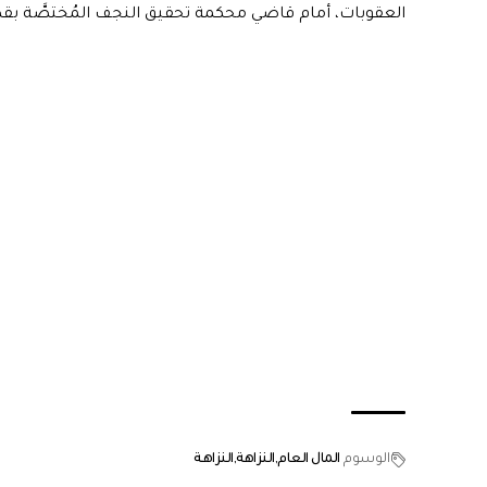
العقوبات، أمام قاضي محكمة تحقيق النجف المُختصَّة بقضايا 
الوسوم
المال العام
النزاهة
النزاهـة