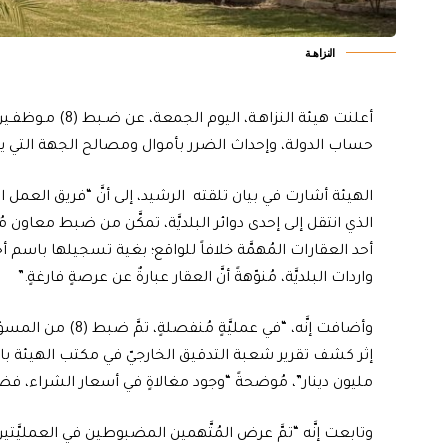
النزاهـة
أعلنت هيئة النزا
حساب الدولة، وإحداث الضرر بأموال ومصالح الجهة التي ي
الهيئة أشارت في بيان تلقته الرشيد، إلى أنَّ “فريق الع
الذي انتقل إلى إحدى دوائر البلديَّة، تمكَّن من ضبط معاون م
أحد العقارات المُهمَّة خلافاً للواقع؛ بغية تسجيلها باسم أح
واردات البلديَّة، مُنوّهةً أنَّ العقار عبارةٌ عن عرصةٍ فارغةٍ.”
وأضافت إنَّه، “في 
مليون دينار”، مُوضحةً “وجود مغالاةٍ في أسعار الشراء، فض