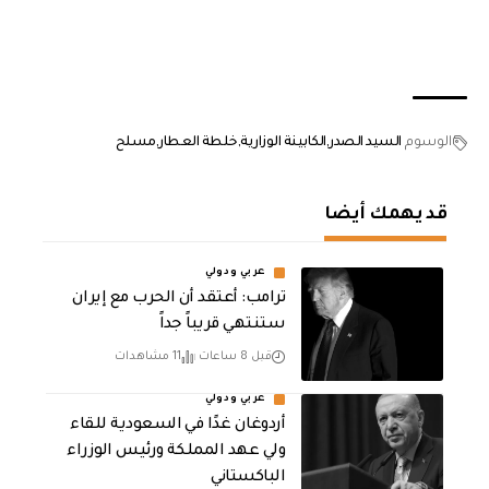
الوسوم
السيد الصدر
الكابينة الوزارية
خلطة العطار
مسلح
قد يهمك أيضا
عربي ودولي
‏ترامب: أعتقد أن الحرب مع إيران
ستنتهي قريباً جداً
قبل 8 ساعات
11 مشاهدات
عربي ودولي
أردوغان غدًا في السعودية للقاء
ولي عهد المملكة ورئيس الوزراء
الباكستاني