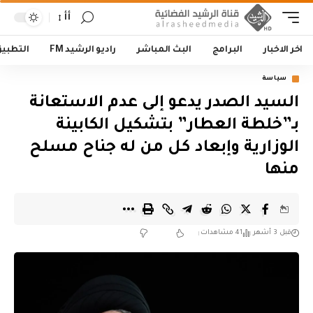
أأ
اخر الاخبار
البرامج
البث المباشر
راديو الرشيد FM
التطبي
سياسة
السيد الصدر يدعو إلى عدم الاستعانة
بـ”خلطة العطار” بتشكيل الكابينة
الوزارية وإبعاد كل من له جناح مسلح
منها
قبل 3 أشهر
41 مشاهدات