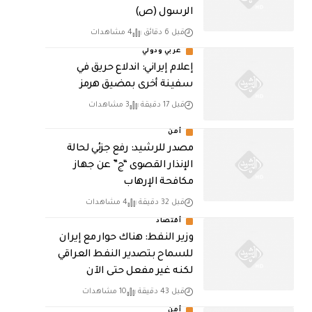
الرسول (ص)
قبل 6 دقائق
4 مشاهدات
عربي ودولي
إعلام إيراني: اندلاع حريق في
سفينة أخرى بمضيق هرمز
قبل 17 دقيقة
3 مشاهدات
أمن
مصدر للرشيد: رفع جزئي لحالة
الإنذار القصوى “ج” عن جهاز
مكافحة الإرهاب
قبل 32 دقيقة
4 مشاهدات
أقتصاد
وزير النفط: هناك حوار مع إيران
للسماح بتصدير النفط العراقي
لكنه غير مفعل حتى الآن
قبل 43 دقيقة
10 مشاهدات
أمن