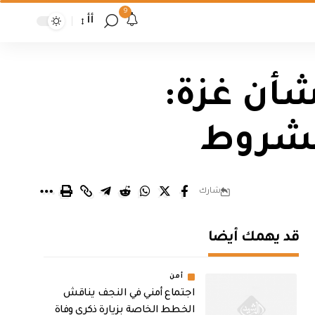
9
أأ
شأن غزة:
 مشروط
شارك
قد يهمك أيضا
أمن
اجتماع أمني في النجف يناقش
الخطط الخاصة بزيارة ذكرى وفاة