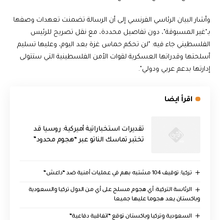
وأشار البيان الرئاسي الفرنسي إلى أن الرسالة تضمنت تعهدات وصفها
بـ"غير المسبوقة"، دون تفاصيل محددة، مع نقل تصريح للرئيس
الفلسطيني جاء فيه: "لن تحكم حماس غزة بعد اليوم، وعليها تسليم
أسلحتها وقدراتها العسكرية لقوات الأمن الفلسطينية التي ستتولى
إدارتها بدعم عربي ودولي".
اقرأ ايضا
تقديرات استخباراتية أميركية: روسيا قد
تختبر تماسك الناتو عبر “هجوم محدود”
تركيا: توقيف 104 مشتبه بهم في عمليات أمنية ضد “داعش”
الرئاسة التركية: أي هجوم مسلح على أي من الدول تركيا والسعودية
وباكستان يعد هجوما عليها جميعا
السعودية وتركيا وباكستان توقع “اتفاقية دفاعية”