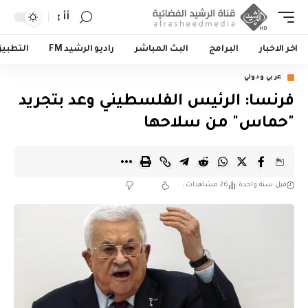
أأ
اخر الاخبار
البرامج
البث المباشر
راديو الرشيد FM
التطبي
عربي ودولي
فرنسا: الرئيس الفلسطيني وعد بتجريد
"حماس" من سلاحها
قبل سنة واحدة
26 مشاهدات