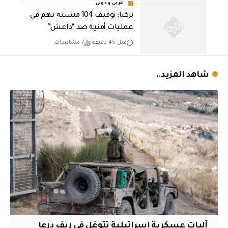
عربي ودولي
تركيا: توقيف 104 مشتبه بهم في
عمليات أمنية ضد “داعش”
قبل 46 دقيقة
7 مشاهدات
شاهد المزيد..
آليات عسكرية إسرائيلية تتوغل في ريف درعا