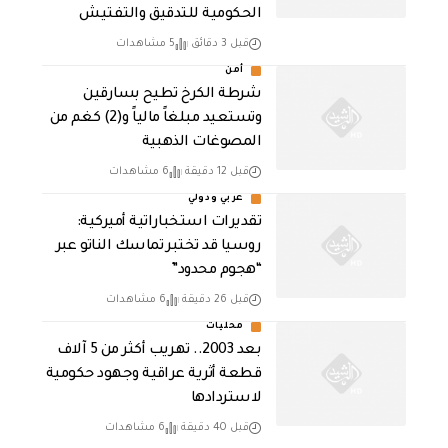
الحكومية للتدقيق والتفتيش
قبل 3 دقائق
5 مشاهدات
أمن
شرطة الكرخ تطيح بسارقين
وتستعيد مبلغاً مالياً و(2) كغم من
المصوغات الذهبية
قبل 12 دقيقة
6 مشاهدات
عربي ودولي
تقديرات استخباراتية أميركية:
روسيا قد تختبر تماسك الناتو عبر
“هجوم محدود”
قبل 26 دقيقة
6 مشاهدات
محليات
بعد 2003.. تهريب أكثر من 5 آلاف
قطعة أثرية عراقية وجهود حكومية
لاستردادها
قبل 40 دقيقة
6 مشاهدات