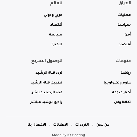
العراق
العالم
محليات
عربي ودولي
سياسة
أقتصاد
أمن
سياسة
أقتصاد
الاخيرة
منوعات
الوصول السريع
رياضة
تردد قناة الرشيد
علوم وتكنولوجيا
تطبيق قناة الرشيد
أخبار منوعة
قناة الرشيد مباشر
ثقافة وفن
راديو الرشيد مباشر
من نحن
الترددات
الاعلانات
الاتصال بنا
Made By
IQ Hosting