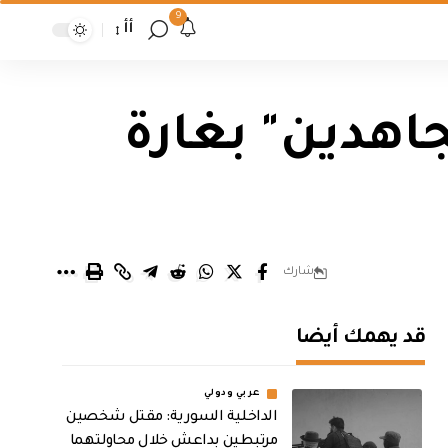
9
أأ
جاهدين" بغارة
شارك
قد يهمك أيضا
عربي ودولي
الداخلية السورية: مقتل شخصين
مرتبطين بداعش خلال محاولتهما