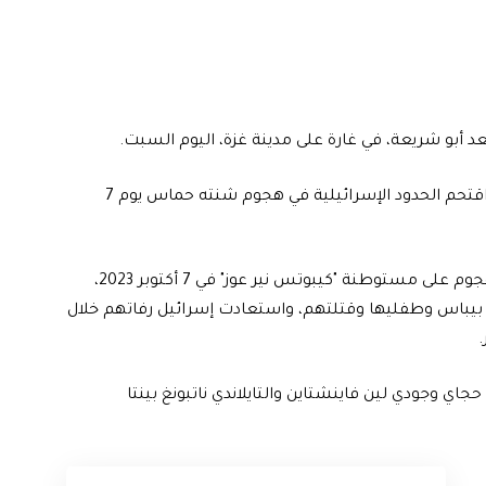
عد أبو شريعة، في غارة على مدينة غزة، اليوم السبت.
وقال المتحدث باسم الجيش أفيخاي أدرعي، أن أبو شريعة اقتحم الحدود الإسرائيلية في هجوم شنته حماس يوم 7
وكتب أفيخاي عبر منصة "إكس"، أن أبو شريعة، شارك بالهجوم على مستوطنة "كيبوتس نير عوز" في 7 أكتوبر 2023،
بيباس وطفليها وقتلتهم، واستعادت إسرائيل رفاتهم خلال
.
ي وجودي لين فاينشتاين والتايلاندي ناتبونغ بينتا