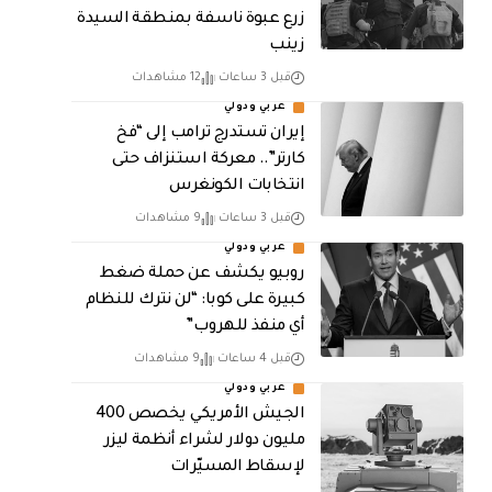
زرع عبوة ناسفة بمنطقة السيدة
زينب
قبل 3 ساعات
12 مشاهدات
عربي ودولي
إيران تستدرج ترامب إلى “فخ
كارتر”.. معركة استنزاف حتى
انتخابات الكونغرس
قبل 3 ساعات
9 مشاهدات
عربي ودولي
روبيو يكشف عن حملة ضغط
كبيرة على كوبا: “لن نترك للنظام
أي منفذ للهروب”
قبل 4 ساعات
9 مشاهدات
عربي ودولي
الجيش الأمريكي يخصص 400
مليون دولار لشراء أنظمة ليزر
لإسقاط المسيّرات