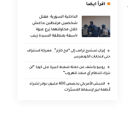
اقرأ ايضا
الداخلية السورية: مقتل
شخصين مرتبطين بداعش
خلال محاولتهما زرع عبوة
ناسفة بمنطقة السيدة زينب
إيران تستدرج ترامب إلى “فخ كارتر”.. معركة استنزاف
حتى انتخابات الكونغرس
روبيو يكشف عن حملة ضغط كبيرة على كوبا: “لن
نترك للنظام أي منفذ للهروب”
الجيش الأمريكي يخصص 400 مليون دولار لشراء
أنظمة ليزر لإسقاط المسيّرات