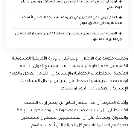
أردوغان غدًا في السعودية للقاء ولي عهد المملكة ورئيس الوزراء
الباكستاني
اعلام إيراني: دوي انفجارين في جزيرة قشم نتيجة التصدي لأهداف
معادية بمدخل مضيق هرمز
الصحة السورية: مقتل شخصين وإصابة 13 اخرين بانفجار الحافلة في
جرمانا بريف دمشق
وحملت حكومة غزة الاحتلال الإسرائيلي والإدارة الأمريكية المسؤولية
الكاملة عن هذه الكارثة الإنسانية، داعية المجتمع الدولي، والأمم
المتحدة، والمنظمات الحقوقية والإنسانية إلى التدخل العاجل والفوري
لوقف هذه الجريمة، والضغط على إسرائيل لإدخال المساعدات
الإنسانية والطحين دون قيود أو شروط.
وأكدت الحكومة أن هذا الحصار الخانق لن يكسر إرادة الشعب
الفلسطيني، بل سيزيده صلابة وصمودًا في وجه محاولات الإبادة
والعدوان. وشددت على أن الفلسطينيين سيظلون متمسكين
بحقوقهم المشروعة، رغم كل الجرائم التي تُرتكب بحقهم.