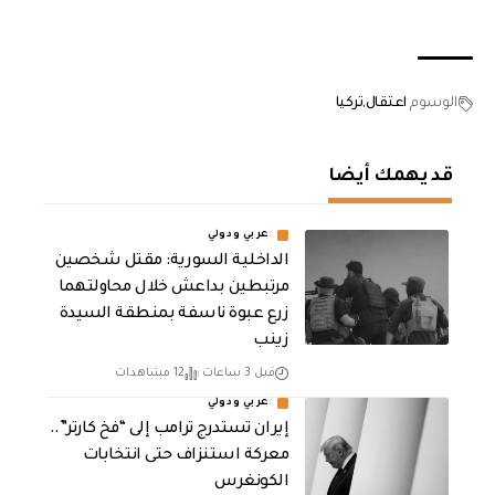
الوسوم
اعتقال
تركيا
قد يهمك أيضا
عربي ودولي
الداخلية السورية: مقتل شخصين
مرتبطين بداعش خلال محاولتهما
زرع عبوة ناسفة بمنطقة السيدة
زينب
قبل 3 ساعات
12 مشاهدات
عربي ودولي
إيران تستدرج ترامب إلى “فخ كارتر”..
معركة استنزاف حتى انتخابات
الكونغرس