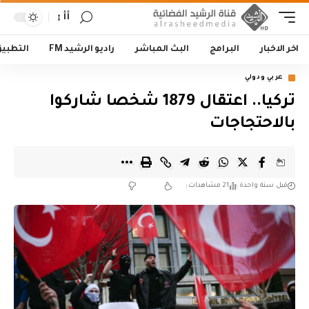
أأ
اخر الاخبار
البرامج
البث المباشر
راديو الرشيد FM
التطبي
عربي ودولي
تركيا.. اعتقال 1879 شخصا شاركوا
بالاحتجاجات
قبل سنة واحدة
21 مشاهدات