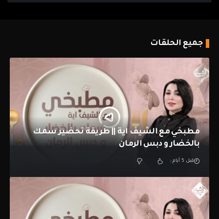
جميع الحلقات
مطبخي مع الشيف اية || طريقة تحضير سمك
بالخضار و دبس الرمان
قبل 5 أيام