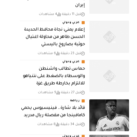
إيران
قبل 11 دقيقة
4 مشاهدات
عربي ودولي
إعلام يمني: نجاة محافظ الحديدة
الحسن طاهر من محاولة اغتيال
حوثية بصاروخ باليستي
قبل 23 دقيقة
6 مشاهدات
عربي ودولي
حماس تطالب واشنطن
والوسطاء بالضغط على نتنياهو
للالتزام بخارطة طريق غزة
قبل 27 دقيقة
9 مشاهدات
رياضة
قائد بلا شارة.. فينيسيوس يحمي
كامافينجا من مقصلة ريال مدريد
قبل 34 دقيقة
8 مشاهدات
عربي ودولي