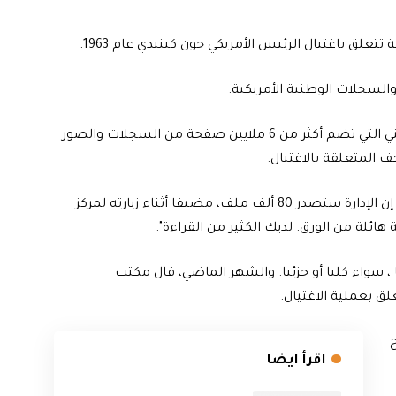
 باغتيال الرئيس الأمريكي جون كينيدي عام 1963.
والسجلات الوطنية الأمريكية.
وجرى إصدار الغالبية العظمى من مجموعة الأرشيف الوطني التي تضم أكثر من 6 ملايين صفحة من السجلات والصور
 المتعلقة بالاغتيال.
وقال الرئيس الأمريكي دونالد ترامب للصحفيين يوم الاثنين إن الإدارة ستصدر 80 ألف ملف، مضيفا أثناء زيارته لمركز
ائلة من الورق. لديك الكثير من القراءة".
 ، سواء كليا أو جزئيا. والشهر الماضي، قال مكتب
ج
اقرأ ايضا