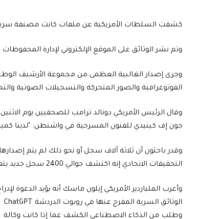
كشفت السلطات الأمريكية عن ملفات كانت مصنفة سرية تتعلق
وتم نشر الوثائق على الموقع الإلكتروني لإدارة المحفوظات 
الفوتوغرافية والصور المتحركة والتسجيلات الصوتية والتحف
جون إف كينيدي للفنون المسرحية في واشنطن: "لدينا كمية ه
وقدر باحثون أن ثلاثة آلاف سجل أو نحو ذلك لم يتم إصدارها
التحقيقات الاتحادي إنه اكتشف حوالي 2400 سجل جديد يتعلق بعملية الاغتيال.
وأعرب الملياردير الأمريكي إيلون ماسك أنه يؤيد الدعوة لإدرا
الوثائق السرية المفرج عنها في روبوت الدردشة ChatGPT
وطلب من الذكاء الاصطناعي الكشف عما إذا كانت وكالة