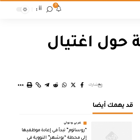
9
أأ
 حول اغتيال
شارك
قد يهمك أيضا
عربي ودولي
“روساتوم” تبدأ في إعادة موظفيها
إلى محطة “بوشهر” النووية في