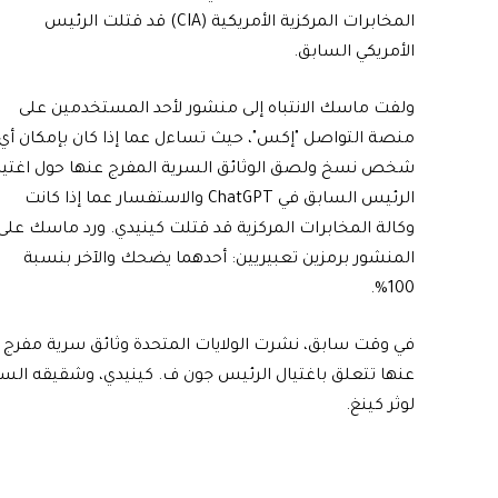
المخابرات المركزية الأمريكية (CIA) قد قتلت الرئيس
الأمريكي السابق.
ولفت ماسك الانتباه إلى منشور لأحد المستخدمين على
منصة التواصل "إكس"، حيث تساءل عما إذا كان بإمكان أي
شخص نسخ ولصق الوثائق السرية المفرج عنها حول اغتيا
الرئيس السابق في ChatGPT والاستفسار عما إذا كانت
وكالة المخابرات المركزية قد قتلت كينيدي. ورد ماسك على
المنشور برمزين تعبيريين: أحدهما يضحك والآخر بنسبة
100%.
في وقت سابق، نشرت الولايات المتحدة وثائق سرية مفرج
عنها تتعلق باغتيال الرئيس جون ف. كينيدي، وشقيقه الس
لوثر كينغ.