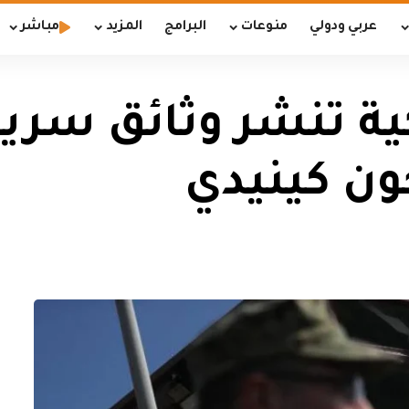
عربي ودولي
منوعات
البرامج
المزيد
مباشر
ة تنشر وثائق سرية
ون كينيدي