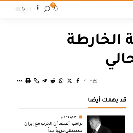
9
أأ
 الخارطة
الي
شارك
قد يهمك أيضا
عربي ودولي
‏ترامب: أعتقد أن الحرب مع إيران
ستنتهي قريباً جداً