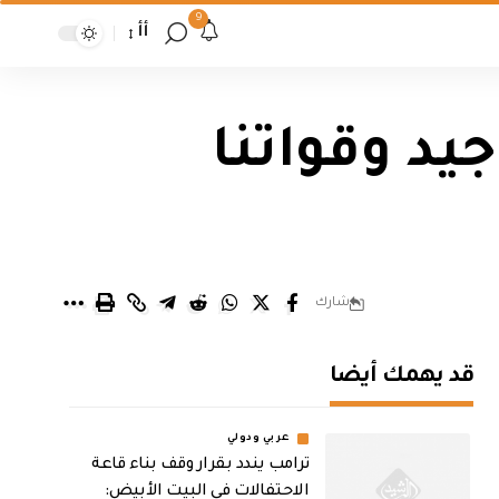
9
أأ
يد وقواتنا
شارك
قد يهمك أيضا
عربي ودولي
ترامب يندد بقرار وقف بناء قاعة
الاحتفالات في البيت الأبيض: