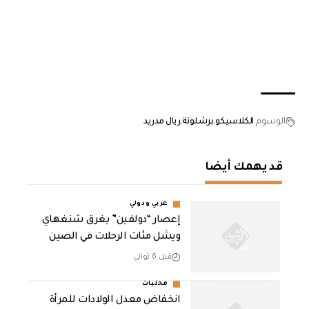
الوسوم
الكلاسيكو
برشلونة
ريال مدريد
قد يهمك أيضا
عربي ودولي
إعصار “دولفين” يغرق شنغهاي
ويشل مئات الرحلات في الصين
قبل 6 ثواني
محليات
انخفاض معدل الولادات للمرأة