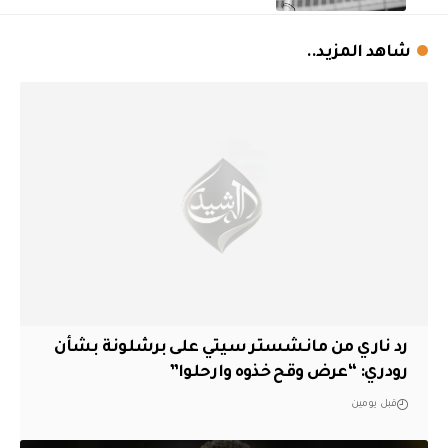
شاهد المزيد..
رد ناري من مانشستر سيتي على برشلونة بشأن
رودري: “عرض وقح خذوه وارحلوا”
قبل يومين