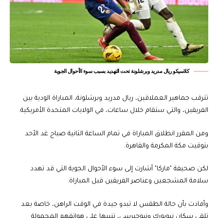
كلاسيكو ريال مدريد وبرشلونة تحت التهديد بسبب سوء الأحوال الجوية
تترقب جماهير العملاقين، ريال مدريد وبرشلونة، المباراة الودية بين
الفريقين، والتي ستقام خلال ساعات، في الولايات المتحدة الأمريكية.
ومن المقرر انطلاق المباراة في تمام الساعة الثانية صباح غد الأحد
بتوقيت مكة المكرمة والقاهرة.
لكن صحيفة "ماركا" أشارت إلى سوء الأحوال الجوية التي قد تهدد
سلامة المشجعين وعناصر الفريقين قبل المباراة.
وأفادت بأن حالة الطقس لا تبدو جيدة في الوقت الراهن، خاصة بعد
تلقي سكان نيويورك ونيوجيرسي، تنبيها على هواتفهم المحمولة