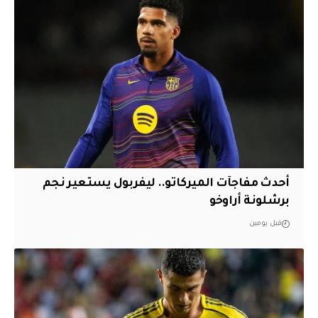
أحدث مفاجآت الميركاتو.. ليفربول يستعير نجم
برشلونة أراوخو
قبل يومين