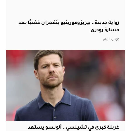
رواية جديدة.. بيريز ومورينيو ينفجران غضبًا بعد
خسارة رودري
قبل 3 أيام
غربلة كبرى في تشيلسي.. ألونسو يستعد