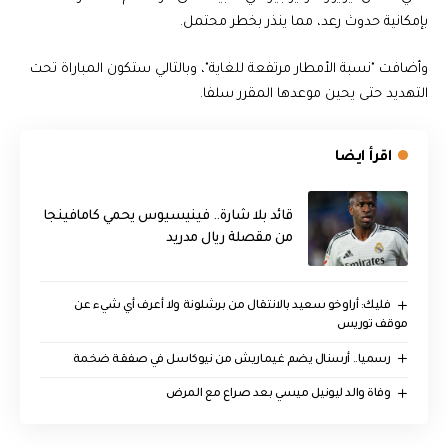
بإمكانية حدوث رعد، مما ينذر بخطر محتمل.
وأضافت "نسبة الأمطار مرتفعة للغاية"، وبالتالي ستكون المباراة تحت
التهديد حتى يحين موعدها المقرر سلفا.
اقرأ ايضا
قائد بلا شارة.. فينيسيوس يحمي كامافينجا
من مقصلة ريال مدريد
فليك: أراوخو سعيد بالانتقال من برشلونة ولا أعرف أي شيء عن
موقف توريس
رسميا.. أرسنال يضم غيماريش من نيوكاسل في صفقة ضخمة
وفاة والد ليونيل ميسي بعد صراع مع المرض