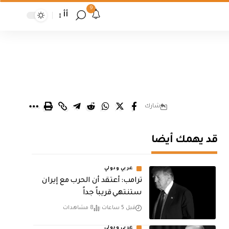
9
أأ
شارك
قد يهمك أيضا
عربي ودولي
‏ترامب: أعتقد أن الحرب مع إيران
ستنتهي قريباً جداً
قبل 5 ساعات
8 مشاهدات
عربي ودولي