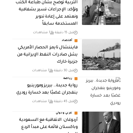
التربية توضح بشأن طباعة الكتب
وتؤكد: الإجراءات تسير بشفافية
ونعتمد على إعادة تدوير
المستخدمة سابقاً
قبل 15 دقيقة
7 مشاهدات
أقتصاد
فايننشال تايمز: الحصار الأمريكي
يشل صادرات النفط الإيرانية من
جزيرة خارك
قبل 30 دقيقة
7 مشاهدات
رياضة
رواية جديدة.. بيريز ومورينيو
ينفجران غضبًا بعد خسارة رودري
قبل 45 دقيقة
7 مشاهدات
عربي ودولي
أردوغان: الاتفاقية مع السعودية
وباكستان قائمة على مبدأ الردع