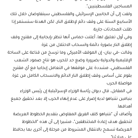
المساجين الفلسطينيين".
ولفت إلى أن الجانبين الإسرائيلي والفلسطيني سيتفاوضان خلال تلك
الأسابيع الستة على وقف دائم لإطلاق النار، لكن الهدنة ستستمر إذا
ظلت المحادثات جارية.
وفي أول تعليق لها، أعلنت حماس أنها تنظر بإيجابية إلى مقترح وقف
إطلاق النار بصورة دائمة وانسحاب الاحتلال من غزة.
وقالت -في بيان- إن الموقف الأميركي وما ترسخ من قناعة على الساحة
الإقليمية والدولية بضرورة وضع حد للحرب هو نتاج صمود الشعب
الفلسطيني، مشددة على موقفها في التعامل إيجابيا مع أي مقترح
يقوم على أساس وقف إطلاق النار الدائم والانسحاب الكامل من غزة.
مواصلة الحرب
في المقابل، قال ديوان رئاسة الوزراء الإسرائيلية إن رئيس الوزراء
بنيامين نتنياهو لديه إصرار على عدم إنهاء الحرب إلا بعد تحقيق جميع
أهدافها.
وأضاف أن "نتنياهو كلف الفريق المفاوض بتقديم الخطوط العريضة
لتحقيق هدف إعادة المختطفين"، مشيرا إلى أن هذه "الخطوط
العريضة تسمح بالانتقال المشروط من مرحلة إلى أخرى بما يحافظ
على مبادئنا".