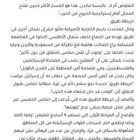
التفاوض أم لا.. بالنسبة لبايدن، هذا هو المسار الأكثر جدوى لفتح
المجال أمام إستراتيجية الخروج من الحرب".
خريطة طريق
وقال المتحدث باسم الخارجية الأميركية ماثيو ميلر إن بلينكن أجرى في
طريق عودته من اجتماع لحلف شمال الأطلسي (الناتو) في العاصمة
التشيكية براغ اتصالات هاتفية مع نظرائه من السعودية والأردن وتركيا
شدد خلالها على "وجوب أن تقبل حماس بالاتفاق من دون تأخير".
وشدد بلينكن على أن "المقترح يصب في مصلحة الإسرائيليين
والفلسطينيين، وفي مصلحة أمن المنطقة على المدى الطويل".
وكان بايدن قد أعلن أمس الجمعة -في خطاب له- أن إسرائيل عرضت
"خريطة طريق" جديدة نحو سلام دائم في غزة، مطالبا حماس بقبول
الاتفاق لأن "الوقت قد حان لانتهاء هذه الحرب".
وأضاف أن خريطة الطريق هذه التي قُدمت إلى حماس الخميس عبر
قطر، تمثل فرصة ينبغي عدم "تفويتها".
وأوضح أن المرحلة الأولى التي تستمر 6 أسابيع تتضمن "وقفا كاملا
وتاما لإطلاق النار، انسحاب القوات الإسرائيلية من كل المناطق
المأهولة بالسكان في غزة، والإفراج عن عدد من الرهائن بمن فيهم
النساء والمسنون والجرحى، وفي المقابل إطلاق سراح مئات من