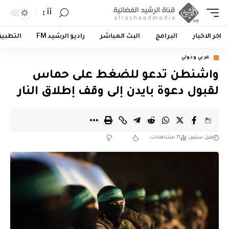
أأ
اخر الاخبار
البرامج
البث المباشر
راديو الرشيد FM
التطبي
عربي ودولي
واشنطن تدعو للضغط على حماس
لقبول دعوة بايدن إلى وقف إطلاق النار
قبل سنتين
11 مشاهدات