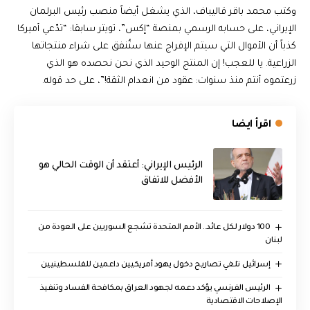
وكتب محمد باقر قاليباف، الذي يشغل أيضاً منصب رئيس البرلمان
الإيراني، على حسابه الرسمي بمنصة “إكس”، تويتر سابقا: “تدّعي أميركا
كذباً أن الأموال التي سيتم الإفراج عنها ستُنفق على شراء منتجاتها
الزراعية. يا للعجب! إن المنتج الوحيد الذي نحن نحصده هو الذي
زرعتموه أنتم منذ سنوات: عقود من انعدام الثقة!”، على حد قوله.
اقرأ ايضا
الرئيس الإيراني: أعتقد أن الوقت الحالي هو
الأفضل للاتفاق
100 دولار لكل عائد.. الأمم المتحدة تشجع السوريين على العودة من
لبنان
إسرائيل تلغي تصاريح دخول يهود أمريكيين داعمين للفلسطينيين
الرئيس الفرنسي يؤكد دعمه لجهود العراق بمكافحة الفساد وتنفيذ
الإصلاحات الاقتصادية