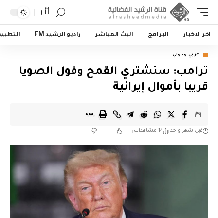
أأ
اخر الاخبار
البرامج
البث المباشر
راديو الرشيد FM
التطبي
عربي ودولي
ترامب: سنشتري القمح وفول الصويا
قريبا بأموال إيرانية
قبل شهر واحد
14 مشاهدات