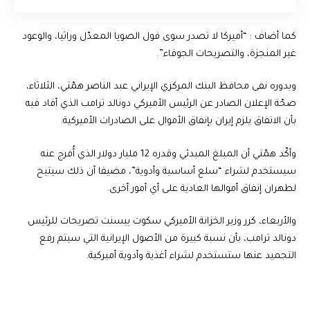
كما أضاف : “أميركا لا تصدر سوى فول الصويا المعدّل وراثيا، والوعود
غير المنجزة، والتصريحات الجوفاء”.
وبدوره نفى محافظ البنك المركزي الإيراني عبد الناصر همّتي، الثلاثاء،
صحّة الإعلان الصادر عن الرئيس الأميركي دونالد ترامب الذي أفاد فيه
بأن الاتفاق يلزم إيران بإنفاق الأموال على الصادرات الأميركية.
وأكّد همّتي أن المبلغ المبدئي وقدره 12 مليار دولار الذي أُفرج عنه
سيستخدم لشراء “سلع أساسية وأدوية”، مضيفا أن ذلك سيتيح
لطهران إنفاق أموالها العادية على أي أمور أخرى.
والأربعاء، كرر وزير الخزانة الأميركي سكوت بيسنت تصريحات للرئيس
دونالد ترامب، بأن نسبة كبيرة من الأصول الإيرانية التي سيتم رفع
التجميد عنها ستستخدم لشراء أغذية وأدوية أميركية.