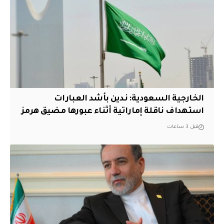
‏الخارجية السعودية: ندين بأشد العبارات
استهداف ناقلة إماراتية أثناء عبورها مضيق هرمز
قبل 3 ساعات