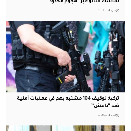
تماسك الناتو عبر “هجوم محدود”
قبل 4 ساعات
تركيا: توقيف 104 مشتبه بهم في عمليات أمنية
ضد “داعش”
قبل 4 ساعات