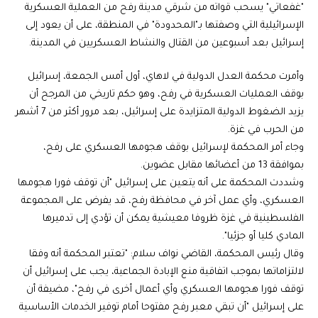
"غفعاتي" يسحب قواته من شرقي مدينة رفح من العملية العسكرية
الإسرائيلية التي وصفتها بـ"المحدودة" في المنطقة، على أن يعود إلى
إسرائيل بعد أسبوعين من القتال والنشاط العسكريين في المدينة.
وأمرت محكمة العدل الدولية في لاهاي، أول أمس الجمعة، إسرائيل
بوقف العمليات العسكرية في رفح، وهو حكم تاريخي من المرجح أن
يزيد الضغوط الدولية المتزايدة على إسرائيل، بعد مرور أكثر من 7 أشهر
من الحرب في غزة.
وجاء أمر المحكمة لإسرائيل بوقف هجومها العسكري على رفح،
بموافقة 13 من أعضائها مقابل عضوين.
وشددت المحكمة على أنه يتعين على إسرائيل "أن توقف فورا هجومها
العسكري، وأي عمل آخر في محافظة رفح، قد يفرض على المجموعة
الفلسطينية في غزة ظروفا معيشية يمكن أن تؤدي إلى تدميرها
المادي كليا أو جزئيا".
وقال رئيس المحكمة، القاضي نواف سلام: "تعتبر المحكمة أنه وفقا
لالتزاماتها بموجب اتفاقية منع الإبادة الجماعية، يجب على إسرائيل أن
توقف فورا هجومها العسكري وأي أعمال أخرى في رفح"، مضيفة أن
على إسرائيل "أن تبقي معبر رفح مفتوحا أمام توفير الخدمات الأساسية