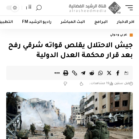
أأ
اخر الاخبار
البرامج
البث المباشر
راديو الرشيد FM
التطبي
عربي ودولي
جيش الاحتلال يقلص قواته شرقي رفح
بعد قرار محكمة العدل الدولية
قبل سنتين
19 مشاهدات