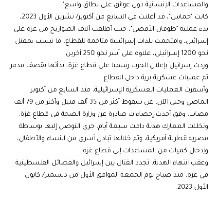
والمساعدات الإنسانية دون عوائق على نطاق واسع".
كانت "حماس"، قد أعلنت في السابع من أكتوبر/ تشرين الأول 2023،
بدء عملية "طوفان الأقصى"، حيث أطلقت آلاف الصواريخ من غزة على
إسرائيل، واقتحمت بلدات إسرائيلية متاخمة للقطاع، ما تسبب بمقتل
نحو 1200 إسرائيلي، علاوة على أسر نحو 250 آخرين.
وردت إسرائيل بإعلان الحرب رسميا على قطاع غزة، بدأتها بقصف مدمر
ثم عمليات عسكرية برية داخل القطاع.
وأسفرت العمليات العسكرية الإسرائيلية، منذ السابع من أكتوبر
الماضي وحتى الآن، عن سقوط أكثر من 35 ألف قتيل وأكثر من 79 ألف
مصاب، وفق أحدث إحصاءات صادرة عن وزارة الصحة في قطاع غزة.
وتخللت المعارك هدنة دامت سبعة أيام، جرى التوصل إليها بوساطة
مصرية قطرية أمريكية، وتم خلالها تبادل أسرى من النساء والأطفال،
وإدخال كميات من المساعدات إلى قطاع غزة.
وعقب انتهاء الهدنة، تجدد القتال بين إسرائيل والفصائل الفلسطينية
في غزة، منذ صباح يوم الجمعة الموافق الأول من ديسمبر/ كانون
الأول 2023.