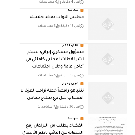
قبل 4 دقائق
6 مشاهدات
سياسة
مجلس النواب يعقد جلسته
قبل 15 دقيقة
3 مشاهدات
عربي ودولي
مسؤول عسكري إيراني: سيتم
نشر لقطات لمجتبى خامنئي في
أماكن عامة وخلال اجتماعات
قبل 15 دقيقة
5 مشاهدات
عربي ودولي
نتنياهو رافضاً خطة ترامب لغزة: لا
انسحاب قبل نزع سلاح حماس
قبل 36 دقيقة
7 مشاهدات
سياسة
القضاء يطلب من البرلمان رفع
الحصانة عن النائب ناظم الأسدي