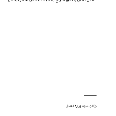
العدل تعلن إطلاق سراح (170) حدثا خلال شهر نيسان
الوسوم
وزارة العدل