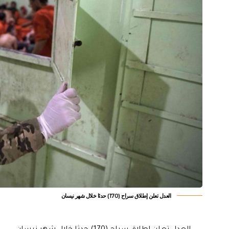
العدل تعلن إطلاق سراح (170) حدثا خلال شهر نيسان