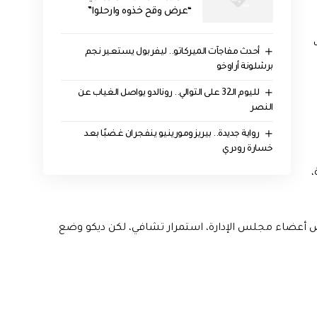
“عرض وقح خذوه وارحلوا”
أحدث مفاجآت الميركاتو.. ليفربول يستعير نجم
برشلونة أراوخو
لليوم الـ32 على التوالي.. رونالدو يواصل الغياب عن
النصر
رواية جديدة.. بيريز ومورينيو ينفجران غضبًا بعد
خسارة رودري
،
ض أعضاء مجلس الإدارة، استمرار تشافي، لكن ديكو وضع