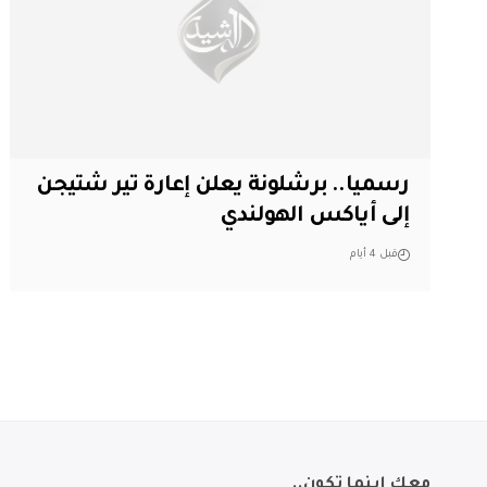
رسميا.. برشلونة يعلن إعارة تير شتيجن
إلى أياكس الهولندي
قبل 4 أيام
معك اينما تكون..