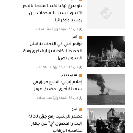
بلومبرغ: تركيا تقيد الملاحة بالبحر
الأسود بسبب الهجمات بين
روسيا وأوكرانيا
قبل 32 دقيقة
11 مشاهدات
أمن
مؤتمر أمني في النجف يناقش
الخطط الخاصة بزيارة ذكرى وفاة
الرسول (ص)
قبل 42 دقيقة
7 مشاهدات
عربي ودولي
إعلام إيراني: اندلاع حريق في
سفينة أخرى بمضيق هرمز
قبل 52 دقيقة
7 مشاهدات
أمن
مصدر للرشيد: رفع جزئي لحالة
الإنذار القصوى “ج” عن جهاز
مكافحة الإرهاب