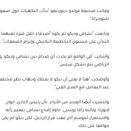
وقالت صحيفة موندو ديبورتيفو "بدأت التكهنات حول صعوبة
للبلوجرانا".
وتابعت "تشافي وديكو لم يكونا أصدقاء خلال فترة لعبهما م
الثنائي على مستوى التخطيط التكتيكي وإبرام الصفقات".
وأشارت "في الواقع لم يحدث أي صدام بين تشافي وديكو، و
الرياضي يتم بشكل سلس".
وأوضحت "هذا لا يعني أن ديكو لا يمتلك وجهات نظر مختل
عند التعامل مع المدير الفني".
وانتشرت أيضًا العديد من الأنباء، بأن رئيس النادي، خوان
لابورتا، ونائبه رافا يوستي، حاولا إقناع تشافي بتغيير رأيه
والاستمرار لموسم آخر عقب قرار الرحيل، لكن ديكو لم يكن
موافقا على ذلك.