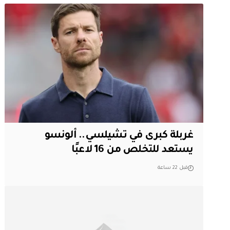
غربلة كبرى في تشيلسي.. ألونسو
يستعد للتخلص من 16 لاعبًا
قبل 22 ساعة