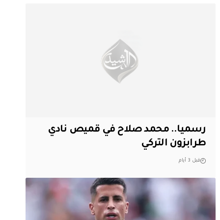
رسميا.. محمد صلاح في قميص نادي
طرابزون التركي
قبل 3 أيام