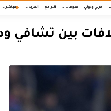
عربي ودولي
منوعات
البرامج
المزيد
مباشر
لافات بين تشافي ود