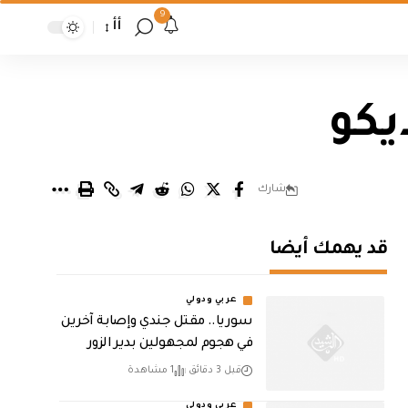
9
أأ
يكو
شارك
قد يهمك أيضا
عربي ودولي
سوريا.. مقتل جندي وإصابة آخرين
في هجوم لمجهولين بدير الزور
قبل 3 دقائق
1 مشاهدة
عربي ودولي