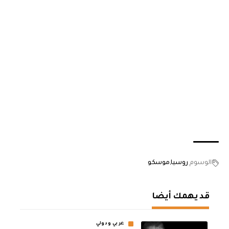
الوسوم
روسيا
موسكو
قد يهمك أيضا
عربي ودولي