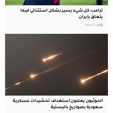
ترامب: كل شيء يسير بشكل استثنائي فيما
يتعلق بإيران
قبل 5 ساعات
الحوثيون يعلنون استهداف تحشيدات عسكرية
سعودية بصواريخ باليستية