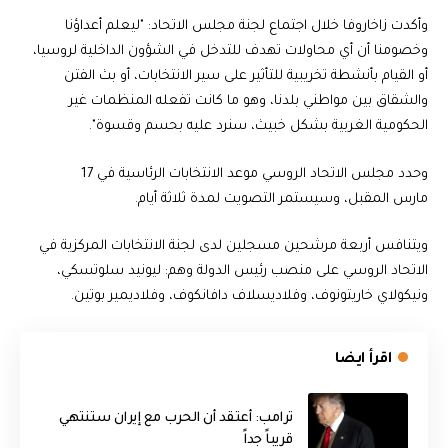
وأكدت زاخاروفا خلال اجتماع لجنة مجلس الاتحاد: "ليعلم أعداؤنا
وخصومنا أن أي محاولات تهدف للتدخل في الشؤون الداخلية لروسيا،
أو القيام بأنشطة تخريبية للتأثير على سير الانتخابات، أو بث الفتن
والشقاق بين مواطني بلدنا، وهو ما كانت تفعله المنظمات غير
الحكومية الغربية بشكل خبيث، سنرد عليه بحسم وقسوة".
وحدد مجلس الاتحاد الروسي موعد الانتخابات الرئاسية في 17
مارس المقبل، وسيستمر التصويت لمدة ثلاثة أيام.
ويتنافس أربعة مرشحين مسجلين لدى لجنة الانتخابات المركزية في
الاتحاد الروسي على منصب رئيس الدولة وهم: ليونيد سلوتسكي،
ونيكولاي خاريتونوف، وفلاديسلاف دافانكوف، وفلاديمير بوتين.
اقرأ ايضا
‏ترامب: أعتقد أن الحرب مع إيران ستنتهي
قريباً جداً