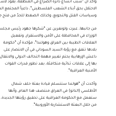
وأكد أن “سبب اتساع دائرة الصراع في المنطقة، يعود لاست
الاحتلال بحق أبناء الشعب الفلسطيني”، داعياً المجتمع ال
وسياسات القتل والتجويع، وكذلك الضغط للحدّ من فتح جبه
من جانبها، عبرت ولونغرين عن “شكرها جهود رئيس مجل
الوزراء في المحافظة على الأمن والاستقرار، وتفعيل
العلاقات الطيبة بين العراق وهولندا”، مؤكدة أن “حكومة
بلادها تتفق مع رؤية السيد السوداني في أن الانتصار على
داعش الإرهابية يحتم تغيير مهمة التحالف الدولي والانتقال
بها إلى علاقات ثنائية متكافئة، بعد تطور قدرات القوات
الأمنية العراقية”.
وأكدت أن “هولندا ستتسلم قيادة بعثة حلف شمال
الأطلسي (الناتو) في العراق منتصف هذا العام، وأنها
ستعمل مع الحكومة العراقية على تحقيق رؤيتها الجديدة،
من خلال البعثة الاستشارية الأوروبية”.