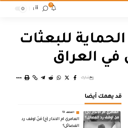
9
أأ
الحماية للبعثات
في العراق
شارك
قد يهمك أيضا
الملف 13
العامري ام الانذار (ج) مَنْ اوقف رد
الفصائل؟