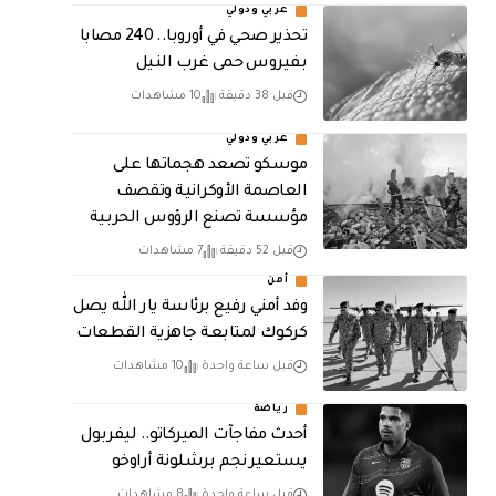
عربي ودولي
تحذير صحي في أوروبا.. 240 مصابا
بفيروس حمى غرب النيل
قبل 38 دقيقة
10 مشاهدات
عربي ودولي
موسكو تصعد هجماتها على
العاصمة الأوكرانية وتقصف
مؤسسة تصنع الرؤوس الحربية
قبل 52 دقيقة
7 مشاهدات
أمن
وفد أمني رفيع برئاسة يار الله يصل
كركوك لمتابعة جاهزية القطعات
قبل ساعة واحدة
10 مشاهدات
رياضة
أحدث مفاجآت الميركاتو.. ليفربول
يستعير نجم برشلونة أراوخو
قبل ساعة واحدة
8 مشاهدات