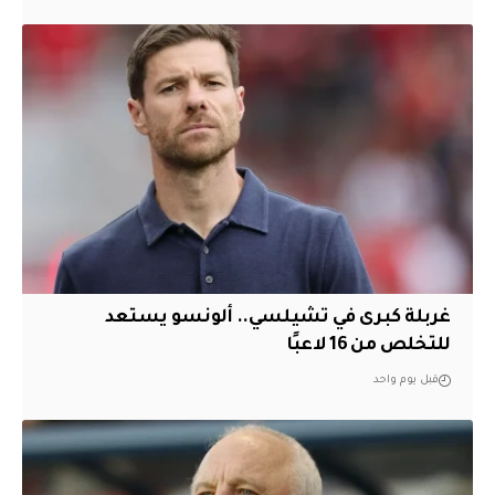
غربلة كبرى في تشيلسي.. ألونسو يستعد
للتخلص من 16 لاعبًا
قبل يوم واحد