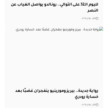
لليوم الـ32 على التوالي.. رونالدو يواصل الغياب عن
النصر
قبل يوم واحد
رواية جديدة.. بيريز ومورينيو ينفجران غضبًا بعد
خسارة رودري
قبل يوم واحد