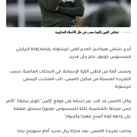
تشافي: الفوز بالليجا صعب في ظل الأخطاء التحكيمية
أبدى تشافي هيرنانديز، المدير الفني لبرشلونة، رفضه إهانة البرازيلي
فينيسيوس جونيور، نجم ريال مدريد.
ونشبت أزمة بين قطبي الكرة الإسبانية، في الساعات الماضية، بسبب
التغريدة المسيئة من ميكيل كامبس، نائب المتحدث الرسمي
لبرشلونة.
وكان كامبس قد كتب عبر حسابه على موقع "إكس" (تويتر سابقا): "الأمر
ليس مرتبطا بالعنصرية، لكنه (فينيسيوس جونيور) يستحق صفعة
على وجهه كونه أصبح مهرجا وكسولا".
وجاءت تغريدة كامبس، بعد مباراة ريال مدريد أمام سبورتنج براجا