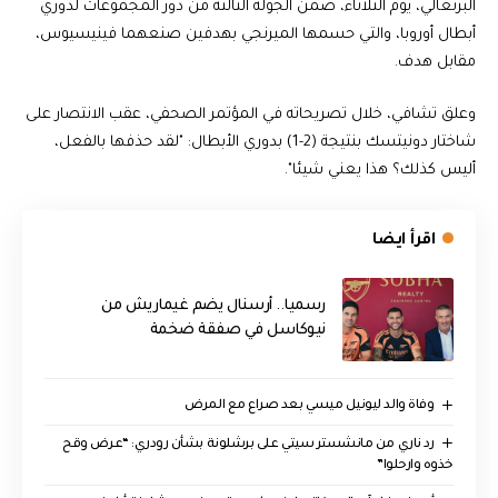
البرتغالي، يوم الثلاثاء، ضمن الجولة الثالثة من دور المجموعات لدوري
أبطال أوروبا، والتي حسمها الميرنجي بهدفين صنعهما فينيسيوس،
مقابل هدف.
وعلق تشافي، خلال تصريحاته في المؤتمر الصحفي، عقب الانتصار على
شاختار دونيتسك بنتيجة (2-1) بدوري الأبطال: "لقد حذفها بالفعل،
أليس كذلك؟ هذا يعني شيئا".
اقرأ ايضا
رسميا.. أرسنال يضم غيماريش من
نيوكاسل في صفقة ضخمة
وفاة والد ليونيل ميسي بعد صراع مع المرض
رد ناري من مانشستر سيتي على برشلونة بشأن رودري: “عرض وقح
خذوه وارحلوا”