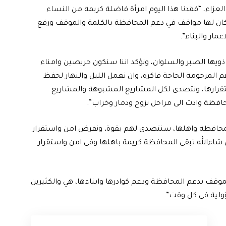
زاء، “فقدنا هذا اليوم امرأة فاضلة كريمة من النساء
 كان لها مواقف في دعم المحافظة بالكلمة والموقف ورفع
مار والبناء”.
ذويها الصبر والسلوان، ونؤكد اننا سنكون حريصين وامناء
م المرحومة الحاجة فاكرة، وان نعمل الليل والنهار لحفظ
تقرارها، ونتصدى لكل المشاريع المشبوهة والمشاريع
محافظة وادت الى مراحل نزوح ودمار وخراب”.
المحافظة واهلها، سنتصدى لهم بقوة، ونفرض امن واستقرار
ن شاءالله تبقى المحافظة كريمة باهلها وفي امن واستقرار
الموقف بدعم المحافظة ودعم كوادرها وابناءها، هي والكثيرين
ولية في كل وقت”.