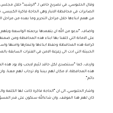
وقال الحلبوسي، في تصريح خاص لـ “الرشيد” خلال مجلس الع
الصابرات في محافظة الانبار وهي الحاجة فاكرة الكبيسي،
من همم ابناءها خلال مراحل التحرير وما بعده من مراحل الاع
واضاف، “ندعو من الله ان يتغمدها برحمته الواسعة ويلهم 
على الامانة التي كلفنا بها ابناء هذه المحافظة ومن ضمنه
كرامة هذه المحافظة وحفظ ابناءها واعمارها وامنها واس
الخبيثة التي ادت الى زعزعة الامن في الفترات السابقة بال
واردف، كما “سنتصدى لكل حاقد لئيم لايحب ولا يود هذه 
هذه المحافظة، لا مكان لهم بيننا ولا ترحاب لهم معنا، وا
دائم”.
واشار الحلبوسي، الى ان “الحاجة فاكرة كانت لها الكلمة و
كان لهم هذا الموقف، وان شاءالله سنكون على قدر المسؤ