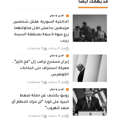
قد يهمك أيضا
عربي ودولي
الداخلية السورية: مقتل شخصين
مرتبطين بداعش خلال محاولتهما
زرع عبوة ناسفة بمنطقة السيدة
زينب
قبل 8 ساعات
13 مشاهدات
عربي ودولي
إيران تستدرج ترامب إلى “فخ كارتر”..
معركة استنزاف حتى انتخابات
الكونغرس
قبل 8 ساعات
13 مشاهدات
عربي ودولي
روبيو يكشف عن حملة ضغط
كبيرة على كوبا: “لن نترك للنظام أي
منفذ للهروب”
قبل 9 ساعات
11 مشاهدات