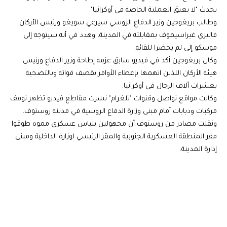
يحدث "لا يعيق العملية الخاصة في أوكرانيا".
وطالب بريغوجين وزير الدفاع الروسي سيرغي شويغو ورئيس الأركان
فاليري غيراسيموف بمقابلته في المدينة، وهدد في أنه سيتوجه إلى
موسكو إلى لم يحضرا للقائه.
وكان بريغوجين أكد في فيديو سابق عزمه إطاحة وزير الدفاع ورئيس
هيئة الأركان اللذين اتهمها بإعطاء الأوامر بقصف قواته وبالتضحية
بعشرات آلاف الرجال في أوكرانيا.
وكانت مواقع تواصل وقنوات "تلغرام" نشرت مقاطع فيديو تظهر توقف
مركبات ودبابات أمام مبنى وزارة الدفاع الروسية في مدينة روستوف.
ونقلت مصادر من روستوف أن مجهولين بلباس عسكري مموه طوقوا
مقر المنطقة العسكرية الجنوبية والمقر الرئيسي لوزارة الداخلية ومبنى
إدارة المدينة.