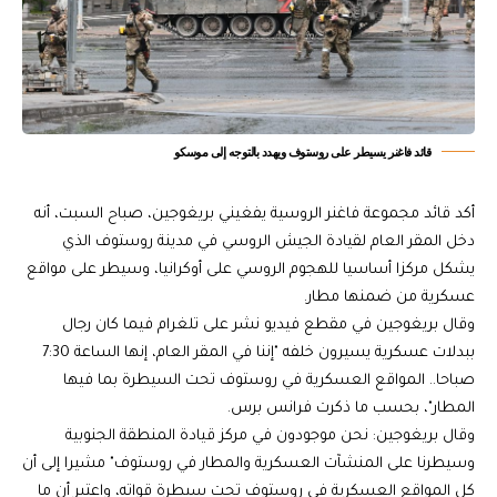
قائد فاغنر يسيطر على روستوف ويهدد بالتوجه إلى موسكو
أكد قائد مجموعة فاغنر الروسية يفغيني بريغوجين، صباح السبت، أنه
دخل المقر العام لقيادة الجيش الروسي في مدينة روستوف الذي
يشكل مركزا أساسيا للهجوم الروسي على أوكرانيا، وسيطر على مواقع
عسكرية من ضمنها مطار.
وقال بريغوجين في مقطع فيديو نشر على تلغرام فيما كان رجال
ببدلات عسكرية يسيرون خلفه "إننا في المقر العام، إنها الساعة 7:30
صباحا.. المواقع العسكرية في روستوف تحت السيطرة بما فيها
المطار"، بحسب ما ذكرت فرانس برس.
وقال بريغوجين: نحن موجودون في مركز قيادة المنطقة الجنوبية
وسيطرنا على المنشآت العسكرية والمطار في روستوف" مشيرا إلى أن
كل المواقع العسكرية في روستوف تحت سيطرة قواته، واعتبر أن ما