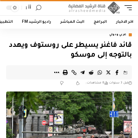
أأ
اخر الاخبار
البرامج
البث المباشر
راديو الرشيد FM
التطبي
عربي ودولي
قائد فاغنر يسيطر على روستوف ويهدد
بالتوجه إلى موسكو
قبل 3 سنوات
8 مشاهدات