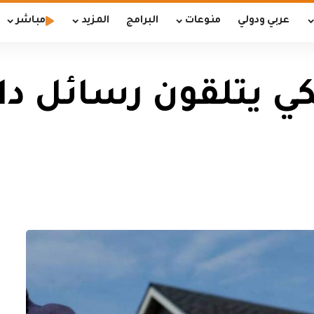
عربي ودولي
منوعات
البرامج
المزيد
مباشر
ي يتلقون رسائل د