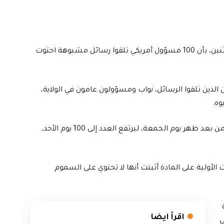
أفادت وسائل إعلام أمريكية ووكالات أنباء عالمية، اليوم الاثنين، بأن 100 مسؤول أمريكي تلقوا رسائل مشبوهة احتوت
ذين تلقوا الرسائل، نواب ومسؤولون عامون في الولاية،
وه.
وذكر المكتب أنه أحصى أكثر من 30 ظرفا، حتى وقت متأخر من بعد ظهر يوم الجمعة، ليرتفع العدد إلى 100 يوم الأحد،
لأولية على المادة أثبتت أنها لا تحتوي على السموم
اقرأ ايضا
ي