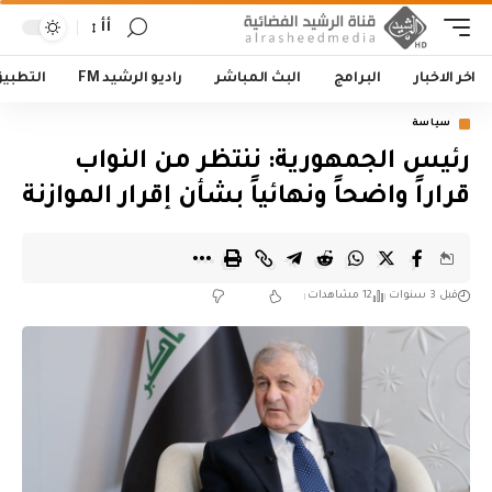
أأ
اخر الاخبار
البرامج
البث المباشر
راديو الرشيد FM
التطبي
سياسة
رئيس الجمهورية: ننتظر من النواب
قراراً واضحاً ونهائياً بشأن إقرار الموازنة
قبل 3 سنوات
12 مشاهدات