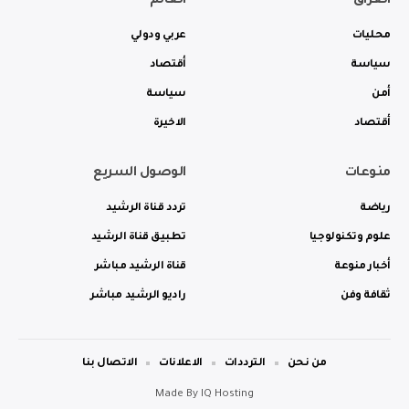
العراق
العالم
محليات
عربي ودولي
سياسة
أقتصاد
أمن
سياسة
أقتصاد
الاخيرة
منوعات
الوصول السريع
رياضة
تردد قناة الرشيد
علوم وتكنولوجيا
تطبيق قناة الرشيد
أخبار منوعة
قناة الرشيد مباشر
ثقافة وفن
راديو الرشيد مباشر
من نحن
الترددات
الاعلانات
الاتصال بنا
Made By
IQ Hosting