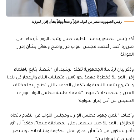
رئيس الجمهورية: ننتظر من النواب قراراً واضحاً ونهائياً بشأن إقرار الموازنة
أكد رئيس الجمهورية عبد اللطيف جمال رشيد، اليوم الأربعاء، على
ضرورة أصدار أعضاء مجلس النواب قرار واضح ونهائي بشأن إقرار
الموازنة.
وذكر بيان لرئاسة الجمهورية تلقته الرشيد، أن “شعبنا يتابع باهتمام
إقرار الموازنة كخطوة مهمة نحو تأمين متطلبات البناء والإعمار في بلدنا
والشروع بتنفيذ التنمية واستكمال الخدمات التي تحتاج إليها مختلف
المدن والمحافظات”، مرحبا “بانعقاد جلسة مجلس النواب يوم غد
الخميس من أجل إقرار الموازنة”.
وأضاف “نثمن جهود مجلس الوزراء ومجلس النواب في التقدم باتجاه
إنجاز إقرار الموازنة حيث سنعمل على المصادقة عليها”، مؤكداً أن “أي
تأخير سيكون من شأنه أن يعيق عمل الحكومة ونشاطاتها، وسيضر
باحتياجات المواطنين”.