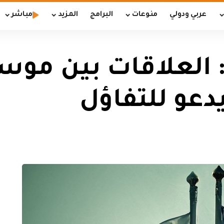
عربي ودولي
منوعات
البرامج
المزيد
مباشر
 العلاقات بين مو
دعو للتفاؤل