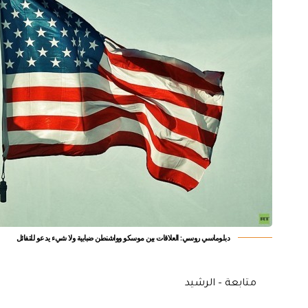
دبلوماسي روسي: العلاقات بين موسكو وواشنطن ضبابية ولا شيء يدعو للتفائل
متابعة – الرشيد