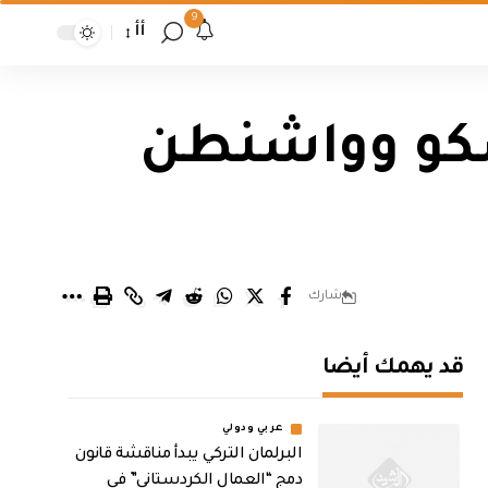
9
أأ
سكو وواشنطن
شارك
قد يهمك أيضا
عربي ودولي
البرلمان التركي يبدأ مناقشة قانون
دمج “العمال الكردستاني” في