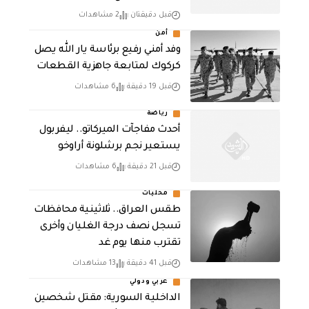
قبل دقيقتان
2 مشاهدات
أمن
وفد أمني رفيع برئاسة يار الله يصل
كركوك لمتابعة جاهزية القطعات
قبل 19 دقيقة
6 مشاهدات
رياضة
أحدث مفاجآت الميركاتو.. ليفربول
يستعير نجم برشلونة أراوخو
قبل 21 دقيقة
6 مشاهدات
محليات
طقس العراق.. ثلاثينية محافظات
تسجل نصف درجة الغليان وأخرى
تقترب منها يوم غد
قبل 41 دقيقة
13 مشاهدات
عربي ودولي
الداخلية السورية: مقتل شخصين