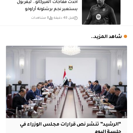
أحدث مفاجآت الميركاتو.. ليفربول
يستعير نجم برشلونة أراوخو
قبل 48 دقيقة
8 مشاهدات
شاهد المزيد..
“الرشيد” تنشر نص قرارات مجلس الوزراء في
جلسة اليوم