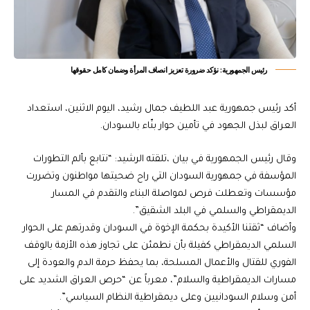
‏رئيس الجمهورية: نؤكد ضرورة تعزيز انصاف المرأة وضمان كامل حقوقها‬
أكد رئيس جمهورية عبد اللطيف جمال رشيد، اليوم الاثنين، استعداد
العراق لبذل الجهود في تأمين حوار بنّاء بالسودان.
وقال رئيس الجمهورية في بيان ،تلقته الرشيد: “نتابع بألم التطورات
المؤسفة في جمهورية السودان التي راح ضحيتها مواطنون وتضررت
مؤسسات وتعطلت فرص لمواصلة البناء والتقدم في المسار
الديمقراطي والسلمي في البلد الشقيق”.
وأضاف “ثقتنا الأكيدة بحكمة الإخوة في السودان وقدرتهم على الحوار
السلمي الديمقراطي كفيلة بأن نطمئن على تجاوز هذه الأزمة بالوقف
الفوري للقتال والأعمال المسلحة، بما يحفظ حرمة الدم والعودة إلى
مسارات الديمقراطية والسلام”، معرباً عن “حرص العراق الشديد على
أمن وسلام السودانيين وعلى ديمقراطية النظام السياسي”.