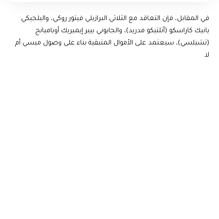
في المقابل، فإن التعاقد مع الثلاثي البرازيلي فيتور روكي، والبلجيكي
يانيك كاراسكو (أتلتيكو مدريد)، والجابوني بيير إيميريك أوباميانج
(تشيلسي)، سيعتمد على الأموال المتبقية بناء على وصول ميسي أم
لا.