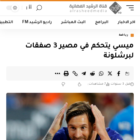
أأ
اخر الاخبار
البرامج
البث المباشر
راديو الرشيد FM
التطبي
رياضة
ميسي يتحكم في مصير 3 صفقات
لبرشلونة
قبل 3 سنوات
7 مشاهدات