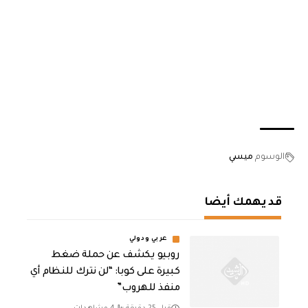
الوسوم
ميسي
قد يهمك أيضا
عربي ودولي
روبيو يكشف عن حملة ضغط
كبيرة على كوبا: “لن نترك للنظام أي
منفذ للهروب”