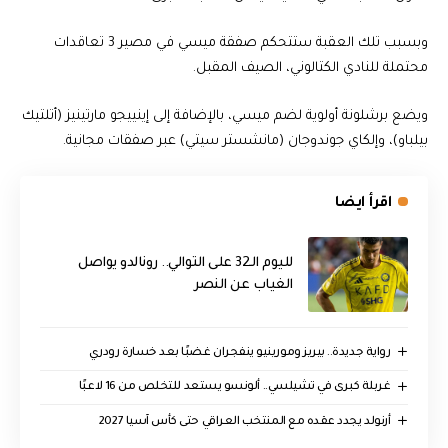
وبسبب تلك العقبة ستتحكم صفقة ميسي في مصير 3 تعاقدات
محتملة للنادي الكتالوني، الصيف المقبل.
ويضع برشلونة أولوية لضم ميسي، بالإضافة إلى إينييجو مارتينيز (أتلتيك
بيلباو)، وإلكاي جوندوجان (مانشستر سيتي) عبر صفقات مجانية.
اقرأ ايضا
لليوم الـ32 على التوالي.. رونالدو يواصل
الغياب عن النصر
رواية جديدة.. بيريز ومورينيو ينفجران غضبًا بعد خسارة رودري
غربلة كبرى في تشيلسي.. ألونسو يستعد للتخلص من 16 لاعبًا
أرنولد يجدد عقده مع المنتخب العراقي حتى كأس آسيا 2027