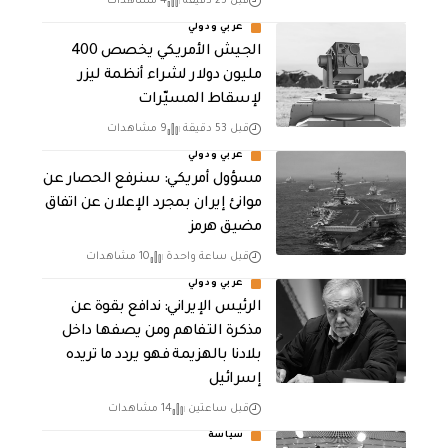
قبل 25 دقيقة
4 مشاهدات
عربي ودولي
الجيش الأمريكي يخصص 400
مليون دولار لشراء أنظمة ليزر
لإسقاط المسيّرات
قبل 53 دقيقة
9 مشاهدات
عربي ودولي
مسؤول أمريكي: سنرفع الحصار عن
موانئ إيران بمجرد الإعلان عن اتفاق
مضيق هرمز
قبل ساعة واحدة
10 مشاهدات
عربي ودولي
الرئيس الإيراني: ندافع بقوة عن
مذكرة التفاهم ومن يصفها داخل
بلادنا بالهزيمة فهو يردد ما تريده
إسرائيل
قبل ساعتين
14 مشاهدات
سياسة