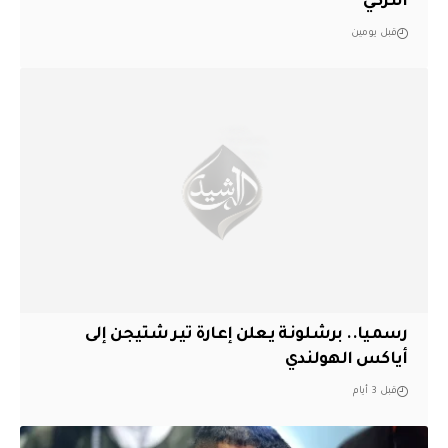
التركي
قبل يومين
رسميا.. برشلونة يعلن إعارة تير شتيجن إلى
أياكس الهولندي
قبل 3 أيام