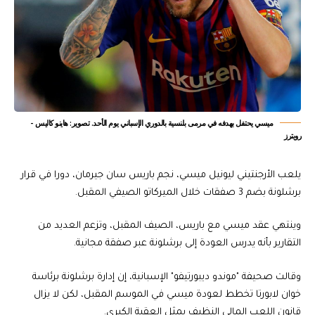
ميسي يحتفل بهدفه في مرمى بلنسية بالدوري الإسباني يوم الأحد. تصوير: هاينو كاليس -
رويترز
يلعب الأرجنتيني ليونيل ميسي، نجم باريس سان جيرمان، دورا في قرار
برشلونة بضم 3 صفقات خلال الميركاتو الصيفي المقبل.
وينتهي عقد ميسي مع باريس، الصيف المقبل، وتزعم العديد من
التقارير بأنه يدرس العودة إلى برشلونة عبر صفقة مجانية.
وقالت صحيفة "موندو ديبورتيفو" الإسبانية، إن إدارة برشلونة برئاسة
خوان لابورتا تخطط لعودة ميسي في الموسم المقبل، لكن لا يزال
قانون اللعب المالي النظيف يمثل العقبة الكبرى.