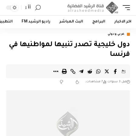
أأ
اخر الاخبار
البرامج
البث المباشر
راديو الرشيد FM
التطبي
عربي ودولي
دول خليجية تصدر تنبيها لمواطنيها في
فرنسا
قبل 3 سنوات
7 مشاهدات