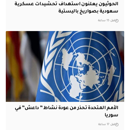
الحوثيون يعلنون استهداف تحشيدات عسكرية
سعودية بصواريخ باليستية
قبل 15 ساعة
الأمم المتحدة تحذر من عودة نشاط ” داعش” في
سوريا
قبل 17 ساعة