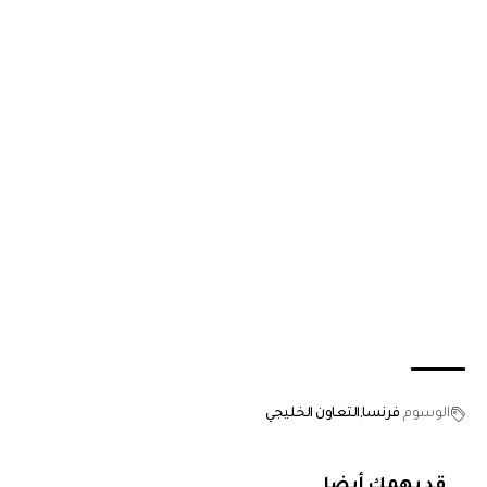
الوسوم
فرنسا
‏التعاون الخليجي
قد يهمك أيضا