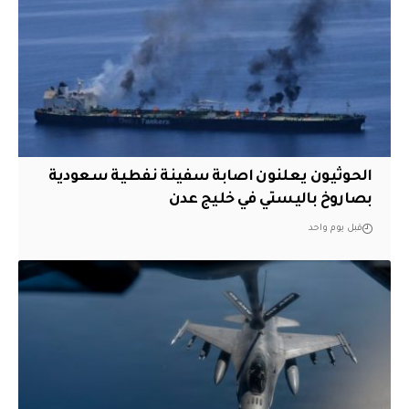
الحوثيون يعلنون اصابة سفينة نفطية سعودية
بصاروخ باليستي في خليج عدن
قبل يوم واحد