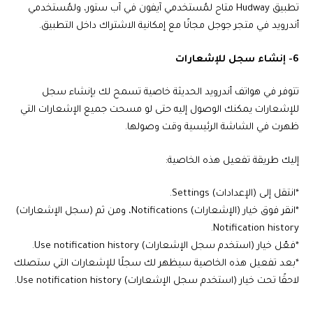
تطبيق Hudway متاح لمُستخدمي آيفون في آب ستور، ولمُستخدمي
أندرويد في متجر جوجل مجانًا مع إمكانية الاشتراك داخل التطبيق.
6- إنشاء سجل للإشعارات
تتوفر في هواتف أندرويد الحديثة خاصية تسمح لك بإنشاء سجل
للإشعارات يمكنك الوصول إليه حتى لو مسحت جميع الإشعارات التي
ظهرت في الشاشة الرئيسية وقت وصولها.
إليك طريقة تفعيل هذه الخاصية:
*انتقل إلى (الإعدادات) Settings.
*انقر فوق خيار (الإشعارات) Notifications، ومن ثم (سجل الإشعارات)
Notification history.
*فعّل خيار (استخدم سجل الإشعارات) Use notification history.
*بعد تفعيل هذه الخاصية سيظهر لك سجلًا للإشعارات التي ستصلك
لاحقًا تحت خيار (استخدم سجل الإشعارات) Use notification history.