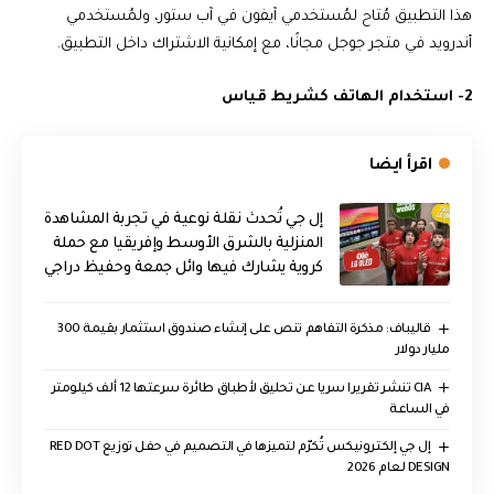
هذا التطبيق مُتاح لمُستخدمي آيفون في آب ستور، ولمُستخدمي
أندرويد في متجر جوجل مجانًا، مع إمكانية الاشتراك داخل التطبيق.
2- استخدام الهاتف كشريط قياس
اقرأ ايضا
إل جي تُحدث نقلة نوعية في تجربة المشاهدة
المنزلية بالشرق الأوسط وإفريقيا مع حملة
كروية يشارك فيها وائل جمعة وحفيظ دراجي
قاليباف: مذكرة التفاهم تنص على إنشاء صندوق استثمار بقيمة 300
مليار دولار
CIA تنشر تقريرا سريا عن تحليق لأطباق طائرة سرعتها 12 ألف كيلومتر
في الساعة
إل جي إلكترونيكس تُكرّم لتميزها في التصميم في حفل توزيع RED DOT
DESIGN لعام 2026