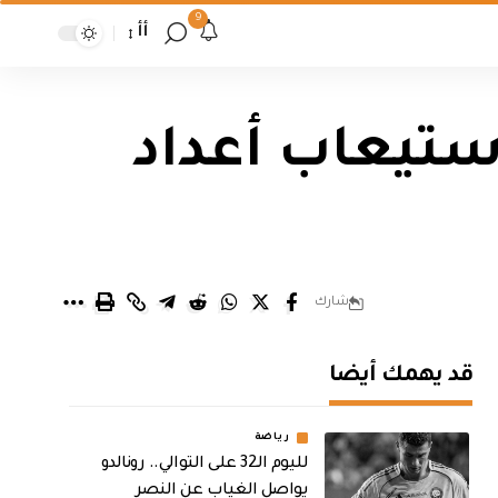
9
أأ
ستيعاب أعداد
شارك
قد يهمك أيضا
رياضة
لليوم الـ32 على التوالي.. رونالدو
يواصل الغياب عن النصر