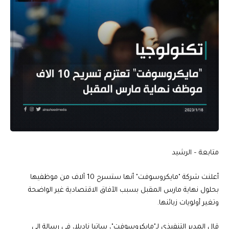
متابعة – الرشيد
أعلنت شركة "مايكروسوفت" أنها ستسرح 10 آلاف من موظفيها
بحلول نهاية مارس المقبل بسبب الآفاق الاقتصادية غير الواضحة
وتغير أولويات زبائنها.
قال المدير التنفيذي لـ"مايكروسوفت"، ساتيا ناديلا، في رسالة الى