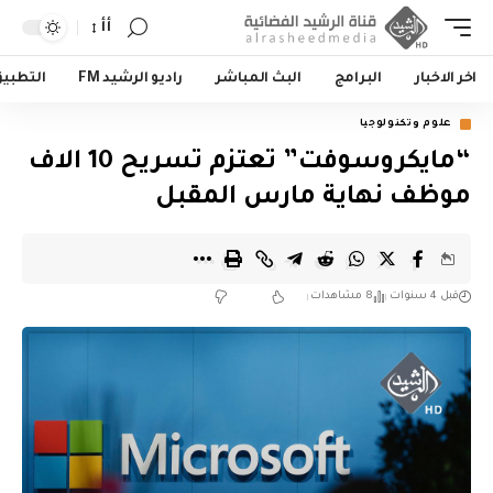
أأ
اخر الاخبار
البرامج
البث المباشر
راديو الرشيد FM
التطبي
علوم وتكنولوجيا
“مايكروسوفت” تعتزم تسريح 10 الاف
موظف نهاية مارس المقبل
قبل 4 سنوات
8 مشاهدات