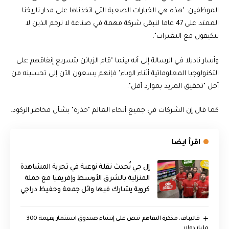
الموظفين: "هذه هي الخيارات الصعبة التي اتخذناها على مدار تاريخنا
الممتد على 47 عاما لنبقى شركة مهمة في صناعة لا ترحم الذين لا
يتكيفون مع التغيرات".
وأشار ناديلا في الرسالة إلى أنه بينما "قام الزبائن بتسريع إنفاقهم على
التكنولوجيا المعلوماتية أثناء الوباء" فإنهم يسعون الآن إلى تحسينه من
أجل "تحقيق المزيد بموارد أقل".
كما قال إن الشركات في جميع أنحاء العالم "حذرة" بشأن مخاطر الركود.
اقرأ ايضا
إل جي تُحدث نقلة نوعية في تجربة المشاهدة
المنزلية بالشرق الأوسط وإفريقيا مع حملة
كروية يشارك فيها وائل جمعة وحفيظ دراجي
قاليباف: مذكرة التفاهم تنص على إنشاء صندوق استثمار بقيمة 300
مليار دولار