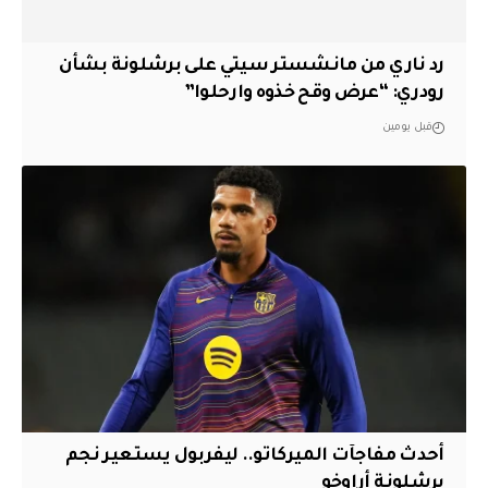
رد ناري من مانشستر سيتي على برشلونة بشأن
رودري: “عرض وقح خذوه وارحلوا”
قبل يومين
أحدث مفاجآت الميركاتو.. ليفربول يستعير نجم
برشلونة أراوخو