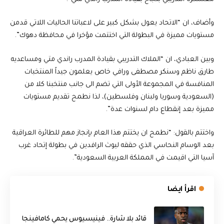
وأضاف، ان “الاتحاد يعول بشكل كبير على لاعباتنا الحاليات اللاتي قدمن
مستويات مميزة في البطولة التي اختتمت مؤخرا في محافظة دهوك”.
وبين العبادي، ان “الملاك التدريبي بقيادة المدرب راندي متي ومساعديه
طارق ناظم وسنكر مصطفى ورافي خاص يعلمون جيداً المنتخبات
المنافسة في المجموعة الأولى التي تضم الى جانب منتخبنا كلا من
(السعودية وسوريا ولبنان وفلسطين)، لذا نطمح تقديم مستويات
مميزة بعد إنقطاع دام لسنوات عدة”.
واختتم بالقول: “نطمح ان يختتم هذا العام بإنجاز مهم للطائرة العراقية
بعد الوسام النحاسي الذي حققه ليوث الرافدين في بطولة إتحاد غرب
آسيا التي اقيمت في المملكة العربية السعودية”.
اقرأ ايضا
قائد بلا شارة.. فينيسيوس يحمي كامافينجا