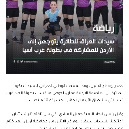
يغادر يوم غدٍ الاثنين، وفد المنتخب الوطني العراقي للسيدات بكرة
الطائرة الى العاصمة الاردنية عمان، لخوض منافسات بطولة اتحاد غرب
آسيا التي ستنطلق الأربعاء المقبل بمشاركة 10 منتخبات.
وقال رئيس اتحاد اللعبة جميل العبادي، في بيان تلقته “الرشيد”، ان
“منتخبنا للسيدات سيغادر يوم غدٍ الاثنين من محافظة أربيل، بعد ختام
معسكره التدريبي بنجاح بقيادة المدرب راندي متي”.