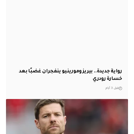
رواية جديدة.. بيريز ومورينيو ينفجران غضبًا بعد
خسارة رودري
قبل 3 أيام