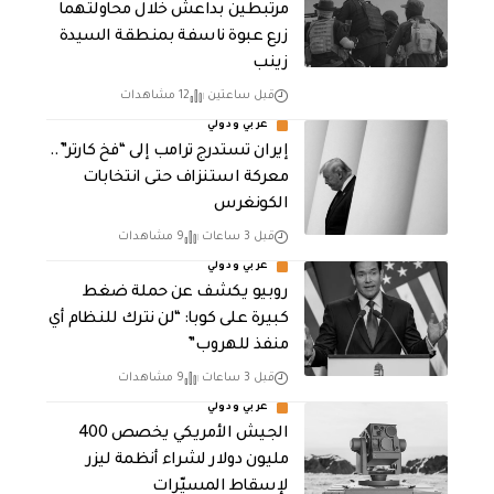
مرتبطين بداعش خلال محاولتهما
زرع عبوة ناسفة بمنطقة السيدة
زينب
قبل ساعتين
12 مشاهدات
عربي ودولي
إيران تستدرج ترامب إلى “فخ كارتر”..
معركة استنزاف حتى انتخابات
الكونغرس
قبل 3 ساعات
9 مشاهدات
عربي ودولي
روبيو يكشف عن حملة ضغط
كبيرة على كوبا: “لن نترك للنظام أي
منفذ للهروب”
قبل 3 ساعات
9 مشاهدات
عربي ودولي
الجيش الأمريكي يخصص 400
مليون دولار لشراء أنظمة ليزر
لإسقاط المسيّرات