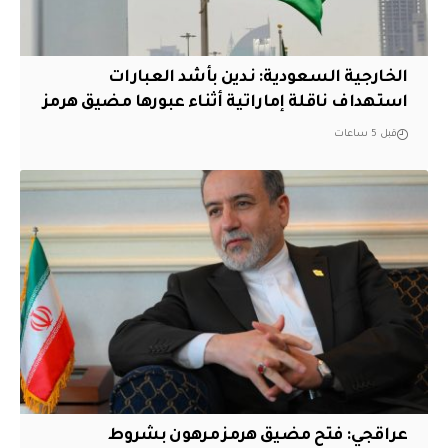
‏الخارجية السعودية: ندين بأشد العبارات
استهداف ناقلة إماراتية أثناء عبورها مضيق هرمز
قبل 5 ساعات
عراقجي: فتح مضيق هرمز مرهون بشروط