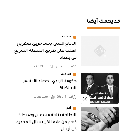
قد يهمك أيضا
محليات
الدفاع المدني يخمد حريق صهريج
انقلب على طريق الشعلة السريع
في بغداد
قبل 5 دقائق
3 مشاهدات
الثامنة
حكومة الزيدي.. حصاد الأشهر
الساخنة!
قبل 9 دقائق
4 مشاهدات
أمن
الاطاحة بثلاثة متهمين وضبط 5
كغم من مادة الكريستال المخدرة ​
في أربيل