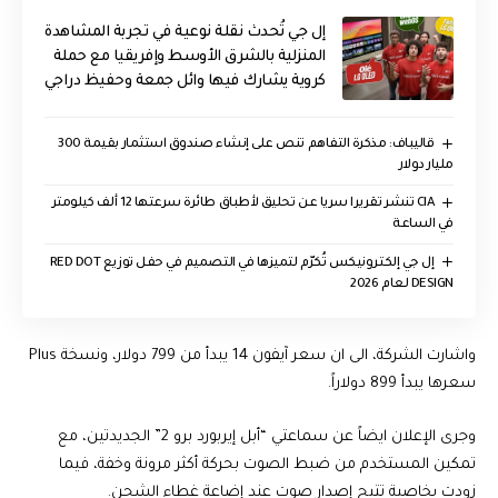
إل جي تُحدث نقلة نوعية في تجربة المشاهدة
المنزلية بالشرق الأوسط وإفريقيا مع حملة
كروية يشارك فيها وائل جمعة وحفيظ دراجي
قاليباف: مذكرة التفاهم تنص على إنشاء صندوق استثمار بقيمة 300
مليار دولار
CIA تنشر تقريرا سريا عن تحليق لأطباق طائرة سرعتها 12 ألف كيلومتر
في الساعة
إل جي إلكترونيكس تُكرّم لتميزها في التصميم في حفل توزيع RED DOT
DESIGN لعام 2026
واشارت الشركة، الى ان سعر آيفون 14 يبدأ من 799 دولار، ونسخة Plus
سعرها يبدأ 899 دولاراً.
وجرى الإعلان ايضاً عن سماعتي “أبل إيربورد برو 2” الجديدتين، مع
تمكين المستخدم من ضبط الصوت بحركة أكثر مرونة وخفة، فيما
زودت بخاصية تتيح إصدار صوت عند إضاعة غطاء الشحن.