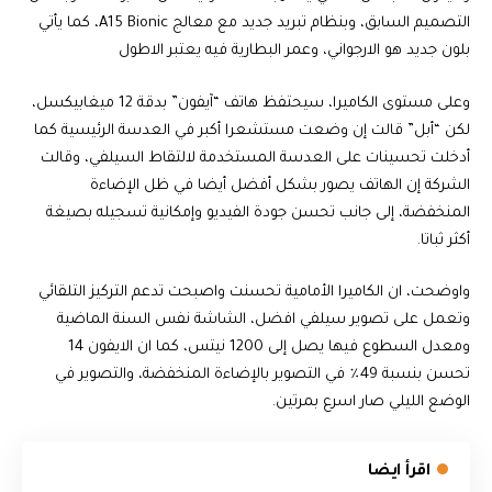
التصميم السابق، وبنظام تبريد جديد مع معالج A15 Bionic، كما يأتي
بلون جديد هو الارجواني، وعمر البطارية فيه يعتبر الاطول
وعلى مستوى الكاميرا، سيحتفظ هاتف “آيفون” بدقة 12 ميغابيكسل،
لكن “أبل” قالت إن وضعت مستشعرا أكبر في العدسة الرئيسية كما
أدخلت تحسينات على العدسة المستخدمة لالتقاط السيلفي، وقالت
الشركة إن الهاتف يصور بشكل أفضل أيضا في ظل الإضاءة
المنخفضة، إلى جانب تحسن جودة الفيديو وإمكانية تسجيله بصيغة
أكثر ثباتا.
واوضحت، ان الكاميرا الأمامية تحسنت واصبحت تدعم التركيز التلقائي
وتعمل على تصوير سيلفي افضل، الشاشة نفس السنة الماضية
ومعدل السطوع فيها يصل إلى 1200 نيتس، كما ان الايفون 14
تحسن بنسبة 49٪ في التصوير بالإضاءة المنخفضة، والتصوير في
الوضع الليلي صار اسرع بمرتين.
اقرأ ايضا