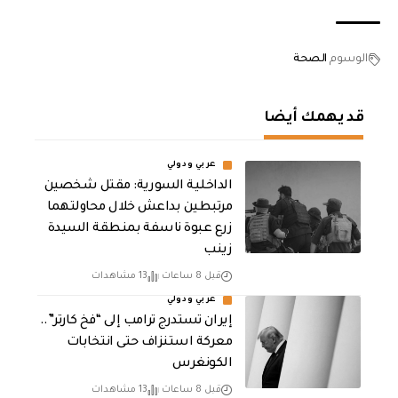
الوسوم
الصحة
قد يهمك أيضا
عربي ودولي
الداخلية السورية: مقتل شخصين
مرتبطين بداعش خلال محاولتهما
زرع عبوة ناسفة بمنطقة السيدة
زينب
قبل 8 ساعات
13 مشاهدات
عربي ودولي
إيران تستدرج ترامب إلى “فخ كارتر”..
معركة استنزاف حتى انتخابات
الكونغرس
قبل 8 ساعات
13 مشاهدات