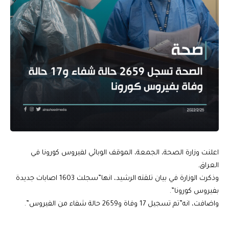
اعلنت وزارة الصحة، الجمعة، الموقف الوبائي لفيروس كورونا في
العراق.
وذكرت الوزارة في بيان تلقته الرشيد، انها”سجلت 1603 اصابات جديدة
بفيروس كورونا”.
واضافت، انه”تم تسجيل 17 وفاة و2659 حالة شفاء من الفيروس”.