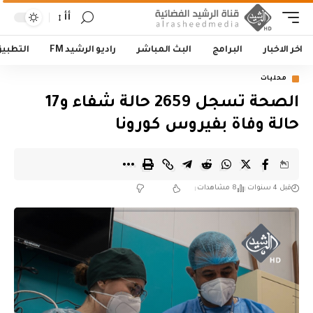
أأ
اخر الاخبار
البرامج
البث المباشر
راديو الرشيد FM
التطبي
محليات
الصحة تسجل 2659 حالة شفاء و17
حالة وفاة بفيروس كورونا
قبل 4 سنوات
8 مشاهدات