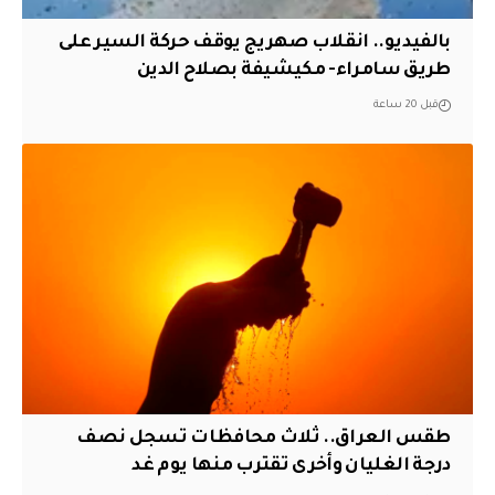
بالفيديو.. انقلاب صهريج يوقف حركة السير على
طريق سامراء- مكيشيفة بصلاح الدين
قبل 20 ساعة
طقس العراق.. ثلاث محافظات تسجل نصف
درجة الغليان وأخرى تقترب منها يوم غد