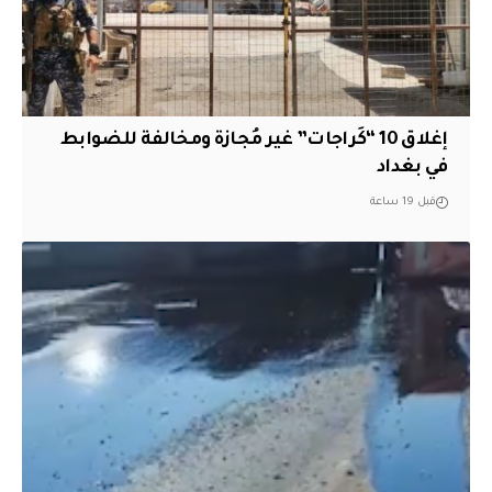
إغلاق 10 “كَراجات” غير مُجازة ومخالفة للضوابط
في بغداد
قبل 19 ساعة