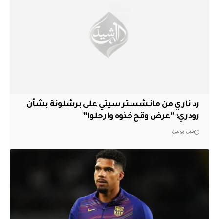
رد ناري من مانشستر سيتي على برشلونة بشأن
رودري: “عرض وقح خذوه وارحلوا”
قبل يومين