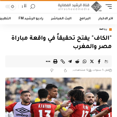
أأ
اخر الاخبار
البرامج
البث المباشر
راديو الرشيد FM
التطبي
رياضة
"الكاف" يفتح تحقيقاً في واقعة مباراة
مصر والمغرب
قبل 5 سنوات
12 مشاهدات