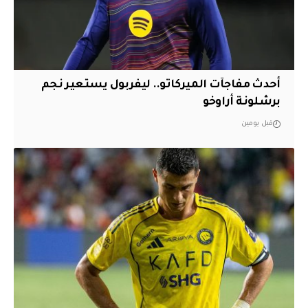
أحدث مفاجآت الميركاتو.. ليفربول يستعير نجم
برشلونة أراوخو
قبل يومين