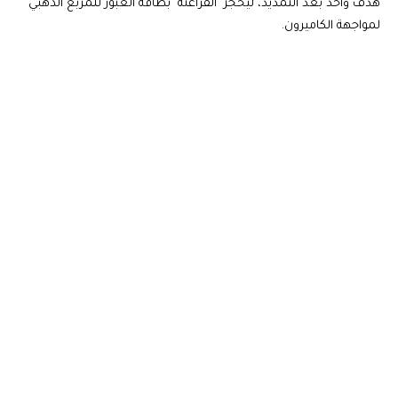
هدف واحد بعد التمديد، ليحجز "الفراعنة" بطاقة العبور للمربع الذهبي
لمواجهة الكاميرون.