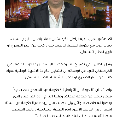
اكد عضو الحزب الديمقراطي الكردستاني عماد باجلان ، اليوم السبت،
ذهاب حزبه مع حكومة الاغلبية الوطنية سواء كانت من التيار الصدري او
قوى الاطار التنسيقي.
وقال باجلان ، في تصريح لنشرة حصاد الرشيد، ان “الحزب الديمقراطي
الكردستاني اقرب في توجهاته الى تشكيل حكومة الاغلبية الوطنية سواء
كانت من التيار الصدري او القوى الشيعية للاطار التنسيقي.
واضاف، ان “العودة الى التوافقية كحكومة عبد المهدي صعب جداً،
فنحن نبحث عن حكومة خدمات، وعلينا احترام ارادة العراقيين الذي
رفضوا المحاصصة، والتي وان حصلت فلن يزيد عمر الحكومة عن الستة
اشهر، وهي الفرصة الاخيرة امام الطبقة السياسية وخاصة الشيعية
منها لتقديم شيء الى البلد وابناء الشعب العراقي”.