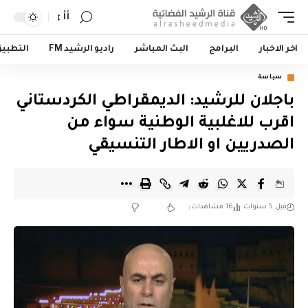
أأ
اخر الاخبار
البرامج
البث المباشر
راديو الرشيد FM
التطبي
سياسة
باجلان للرشيد: الديمقراطي الكردستاني
اقرب للاغلبية الوطنية سواء من
الصدريين او الاطار التنسيقي
قبل 5 سنوات
16 مشاهدات