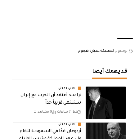
الوسوم
الحسكة
سيارة
هجوم
قد يهمك أيضا
عربي ودولي
‏ترامب: أعتقد أن الحرب مع إيران
ستنتهي قريباً جداً
قبل 7 ساعات
9 مشاهدات
عربي ودولي
أردوغان غدًا في السعودية للقاء
ولي عهد المملكة ورئيس الوزراء