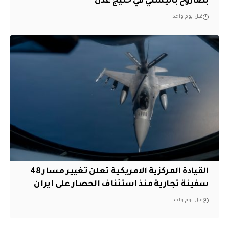
بصاروخ باليستي في خليج عدن
قبل يوم واحد
القيادة المركزية الامريكية تعلن تغيير مسار 48
سفينة تجارية منذ استئناف الحصار على ايران
قبل يوم واحد