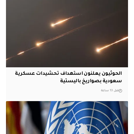
الحوثيون يعلنون استهداف تحشيدات عسكرية
سعودية بصواريخ باليستية
قبل 13 ساعة