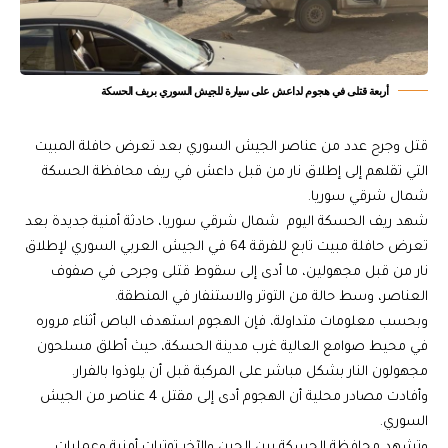
أربعة قتلى في هجوم لداعش على سيارة للجيش السوري بريف الحسكة
قتل وجرح عدد من عناصر الجيش السوري بعد تعرض حافلة المبيت
التي تقلهم إلى إطلاق نار من قبل داعش في ريف محافظة الحسكة
شمال شرقي سوريا.
شهد ريف الحسكة اليوم شمال شرقي سوريا، حادثة أمنية جديدة بعد
تعرض حافلة مبيت تابع للفرقة 64 في الجيش العربي السوري لإطلاق
نار من قبل مجهولين، ما أدى إلى سقوط قتلى وجرحى في صفوف
العناصر، وسط حالة من التوتر والاستنفار في المنطقة.
وبحسب معلومات متداولة، فإن الهجوم استهدف الباص أثناء مروره
في محيط صوامع العالية غرب مدينة الحسكة، حيث أطلق مسلحون
مجهولون النار بشكل مباشر على المركبة قبل أن يلوذوا بالفرار.
وأفادت مصادر محلية أن الهجوم أدى إلى مقتل 4 عناصر من الجيش
السوري.
وتشهد محافظة الحسكة بين الحين والآخر توترات أمنية وعمليات