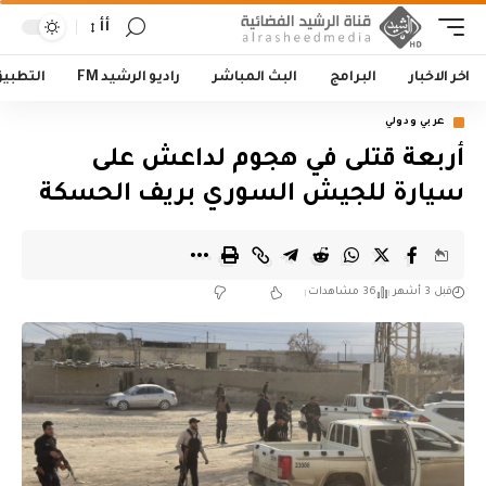
أأ
اخر الاخبار
البرامج
البث المباشر
راديو الرشيد FM
التطبي
عربي ودولي
أربعة قتلى في هجوم لداعش على
سيارة للجيش السوري بريف الحسكة
قبل 3 أشهر
36 مشاهدات