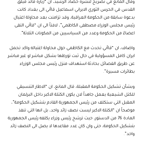
وقال المانع في تصريح لنشرة حصاد الرشيد، ان “زيارة قائد فيلق
القدس في الحرس الثوري الايراني اسماعيل قاآني الى بغداد كانت
بدعوة سابقة من الحكومة العراقية، وقد تزامنت بعد محاولة اغتيال
رئيس مجلس الوزراء مصطفى الكاظمي”، لافتاً الى ان “قاآني التقى
اعضاءً من الحكومة وعدد من السياسيين من المكونات الثلاثة”.
واضاف، ان “قاآني تحدث مع الكاظمي حول محاولة اغتياله واكد تحمل
ايران كامل المسؤولية في حال ثبت تورطها بشكل مباشر او غير مباشر
عن طريق الفصائل بحادثة استهداف منزل رئيس مجلس الوزراء
بطائرات مسيرة”.
وبشأن تشكيل الحكومة المقبلة، قال المانع، ان “الاطار التنسيقي
للكتل الشيعية يعمل جاهداً لان يكون الكتلة الاكبر داخل البرلمان
المقبل التي ستكلف من رئيس الجمهورية القادم بتشكيل الحكومة”،
موضحاً ان “الكتلة الاكبر ليست نصف زائد واحد، بل انها التي تنفذ
المادة 76 من الدستور، حيث ترشح رئيس وزراء يكلفه رئيس الجمهورية
بتشكيل الحكومة، حتى وان كان عدد مقاعدها لا يصل الى النصف زائد
واحد”.