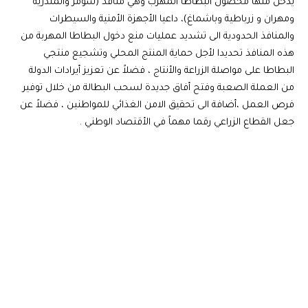
يدخل منها محصول البطاطا المهرب وهي منافذ (سومر والمنذرية
ومهران و زرباطية وباشماغ)، داعيا الأجهزة الأمنية والسيطرات
والمنافذ الحدودية الى تشديد عمليات منع دخول البطاطا المهربة من
هذه المنافذ تحديدا لأجل حماية المنتج المحلي وتشجيع منتجي
البطاطا على مواصلة الزراعة والأنتاج ، فضلاً عن تعزيز أيرادات الدولة
من العملة الصعبة وفتح أفاق جديدة لسحب البطالة من خلال توفير
فرص العمل ،أضافة الى تحقيق الامن الغذائي للمواطنين ، فضلاً عن
جعل القطاع الزراعي رقما مهماً في الأقتصاد الوطني .