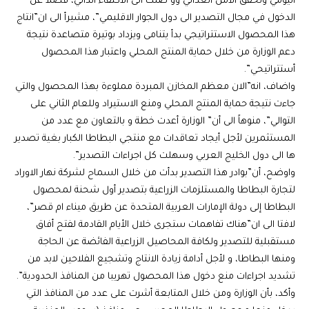
اليومي وتحقق الامن الغذائي وو صلت الى الاكتفاء الذاتي، فضلا عن
الدخول في مجال التصدير الى دول الجوار الاقليمي”، مشيرأ الى ان”انتاج
هذا المحصول الاستتراتيجي بدأ يتنامى ويزداد بوتيرة متصاعدة نتيجة
دعم الوزارة من خلال حماية المنتج المحلي واعتبار هذا المحصول
أستتراتيحي”.
واضاف، انه”الان معظم المخازن المبردة مملوءة بهذا المحصول والتي
جاءت نتيجة حماية المنتج المحلي ومنع الاستيراد وللعام الثاني على
التوالي”، منوهاً الى أن” الوزارة أعدت خطة و بالتعاون مع عدد من
المستثمرين لأجل أيجاد تعاقدات مع منتجي البطاطا الكبار بغية تصدير
ها الى دول الخليج العربي وسهلت كل اجراءات التصدير”.
واوضح، أن”بوادر هذا التصدير بدأت من خلال السماح لشركة نهار الاوراد
لتجارة البطاطا والمستلزمات الزراعية بتصدير أول شحنة لمحصول
البطاطا إلى دولة الإمارات العربية المتحدة عن طريق ميناء ام قصر”،
لافتا الى ان”هناك تفاهمات ستجرى خلال الأيام القادمة لفتح أفاق
مستقبلية للتصدير ولكافة المحاصيل الزراعية الفائضة عن الحاجة
ومنها البطاطا، و لأجل أدامة زيادة الانتاج وتشجيع الفلاحين لابد من
تشديد اجراءات منع دخول هذا المحصول تهريبا من المنافذ الحدودية”.
وأكد، بأن الوزارة ومن خلال المتابعة أشرت على عدد من المنافذ التي