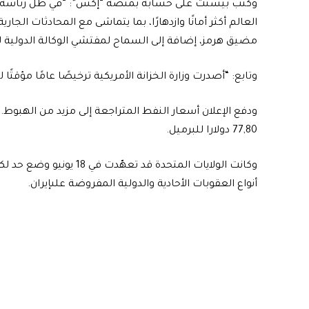
وكتب بيسنت على حسابه بمنصة “إكس”: “في ظل رئاسة الرئي
العالم أكثر أمانًا وازدهارًا، بما يتماشى مع المحادثات الج
مضيق هرمز، إضافة إلى السماح لمفتشي الوكالة الدولية للطاقة الذرية (EA
وتابع: “أصدرت وزارة الخزانة الأمريكية ترخيصًا عامًا مؤقتًا لمدة 60 يومًا يسمح بإنتاج وتسليم وبيع النفط ال
ودفع الإعلان أسعار النفط المتراجعة إلى مزيد من الهبوط.
77,80 دولارا للبرميل.
وكانت الولايات المتحدة قد تعهّدت في 18 يونيو وضع ح
أنواع العقوبات الأحادية والدولية المفروضة علىإيران.