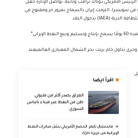
س الأمريكي دونالد ترامب ونائبه، تواصل الإدارة جعل
ارية في سويسرا، التزمت إيران بالسماح بمرور حر ومفتوح في
IA) بدخول البلاد.
إيراني”.
 وجرى تداول خام برنت بحر الشمال المعياري العالميعند
د لكل
اقرأ ايضا
العراق يصدر أكثر من مليوني
طن من النفط عبر ميناء بانياس
السوري
فايننشال تايمز: الحصار الأمريكي يشل صادرات النفط
الإيرانية من جزيرة خارك