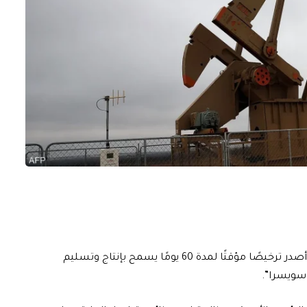
قال وزير الخزانة الأمريكي سكوت بيسنت، اليوم الاثنين، إنه أصدر ترخيصًا مؤقتًا لمدة 60 يومًا يسمح بإنتاج وتسليم
 سويسرا”.