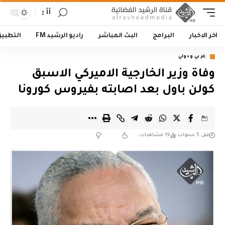
أأ
اخر الاخبار
البرامج
البث المباشر
راديو الرشيد FM
التطبي
عربي ودولي
وفاة وزير الخارجية الاميركي الاسبق
كولن باول بعد اصابته بفيروس كورونا
قبل 5 سنوات
19 مشاهدات