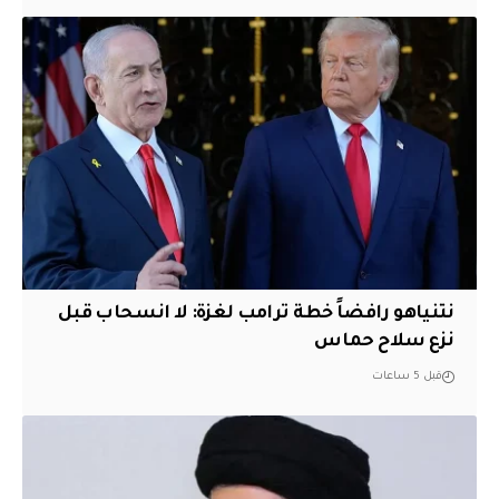
نتنياهو رافضاً خطة ترامب لغزة: لا انسحاب قبل
نزع سلاح حماس
قبل 5 ساعات