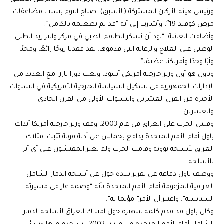
ورئيس هيئة الأركان المشتركة (الأسبق)، صباح اليوم بسبب مضاعفات
مرض كوفيد 19″، وأشارت إلى أنه “قد تم تطعيمه بالكامل”.
وأضافت العائلة: “نود أن نشكر الطاقم الطبي في مركز والتر ريد الطبي
الوطني على العلاج والرعاية التي قدموها. لقد فقدنا زوجًا رائعًا ومحبًا
وأبًا وجدًا وأمريكيًا عظيمًا”.
وباول هو أول وزير خارجية أمريكي أسود، ولعب دورا بارزا مع العديد من
الإدارات الجمهورية في تشكيل السياسة الخارجية الأمريكية في السنوات
الأخيرة من القرن العشرين والسنوات الأولى من القرن الحادي
والعشرين.
وقبيل الحرب على العراق في عام 2003، وقف وزير خارجية أمريكا آنذاك
باول أمام الأمم المتحدة يدافع بحماس عن أدلة قوية تثبت امتلاك
العراق لأسلحة نووية وقامت الحرب ولم يعثر المفتشون على أي أثر
للأسلحة.
ووصف باول دفاعه عن تقرير بلاده حول عن أسلحة الدمار الشامل
العراقية المزعومة أمام الأمم المتحدة بأنه “وصمة عار في مسيرته
السياسية”. واعتبر أن الأمر” مؤلما له”.
وكان باول قد قدم كلمة شهيرة حول امتلاك العراق لأسلحة الدمار