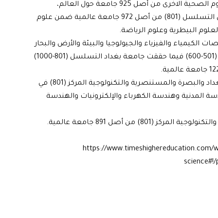
(Health Sciences) بتخصصات الطب وطب الأسنان والعلوم الصحية الاخرى من أصل 925 جامعة حول العالم،
وتمكنت جامعات بغداد والبصرة والمستنصرية من تحقيق التسلسل (801) من أصل 972 جامعة عالمية ضمن علوم
Physical Scien) التي تضم تخصصات الكيمياء والفيزياء والجيولوجيا والبيئة والأرض والبحار
والرياضيات والإحصاء حصدت الجامعة التكنولوجية المركز (501-600) فيما حققت جامعة بغداد التسلسل (801-1000)
ومن أصل 1088 جامعة عالمية مصنفة، حققت جامعات بغداد والبصرة والمستنصرية والتكنولوجية المركز (801) في
 المدنية وهندسة الكهرباء والإلكترونيات والهندسة
) من أصل 891 جامعة عالمية.
https://www.timeshighereducation.com/wo
science#!/