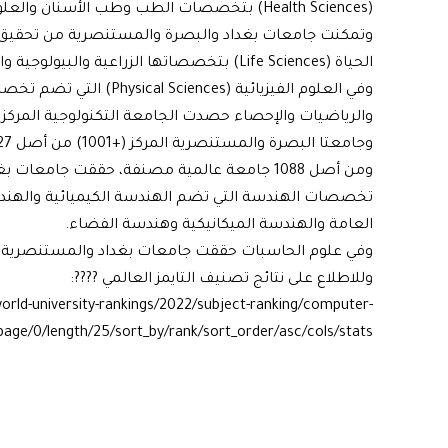
الحياة (Life Sciences) بتخصصاتها الزراعية والبيولوجية والعلوم البيطرية وعلوم الرياضة.
وفي العلوم الفيزيائية (ces
وجامعتا البصرة والمستنصرية المركز (+1001) من أصل 1227 جامعة عالمية.
تخصصات الهندسة التي تضم الهندسة الكيميائية والهندسة
العامة والهندسة الميكانيكية وهندسة الفضاء.
وفي علوم الحاسبات حققت جامعات بغداد والمستنصرية والتكنولوجية المركز (801
وللاطلاع على نتائج تصنيف التايمز العالمي ????:
rld-university-rankings/2022/subject-ranking/computer-
page/0/length/25/sort_by/rank/sort_order/asc/cols/stats