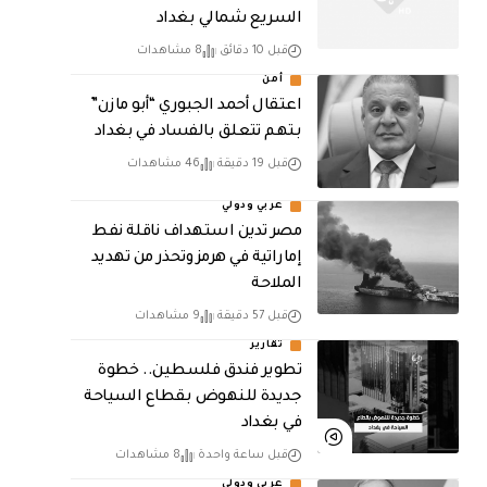
السريع شمالي بغداد
قبل 10 دقائق
8 مشاهدات
أمن
اعتقال أحمد الجبوري “أبو مازن”
بتهم تتعلق بالفساد في بغداد
قبل 19 دقيقة
46 مشاهدات
عربي ودولي
مصر تدين استهداف ناقلة نفط
إماراتية في هرمز وتحذر من تهديد
الملاحة
قبل 57 دقيقة
9 مشاهدات
تقارير
تطوير فندق فلسطين.. خطوة
جديدة للنهوض بقطاع السياحة
في بغداد
قبل ساعة واحدة
8 مشاهدات
عربي ودولي