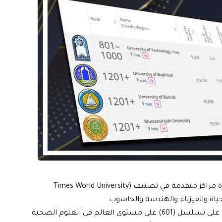
حققت جامعات بغداد والتكنولوجية والمستنصرية والبصرة مراكز متقدمة في تصنيف (Times World University
وأظهرت نتائج التايمز حصول جامعتي بغداد والمستنصرية على تسلسل (601) على مستوى العالم في العلوم الصحية